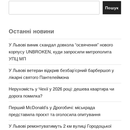
Пошук
Останні новини
У Львові виник скандал довкола “освячення” нового
корпусу UNBROKEN, куди запросили митрополита
УПЦ МП
У Львові ветеран відкрив безбар’єрний барбершоп у
лікарні святого Пантелеймона
Нерухомість у Чехії у 2026 році: дешева квартира чи
дорога помилка?
Перший McDonald’s у Дрогобичі: міськрада
представила проєкт та оголосила опитування
У Львові ремонтуватимуть 2 км вулиці Городоцької