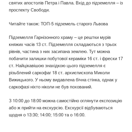
святих апостолів Петра і Павла. Вхід до підземелля – із
проспекту Свободи.
Читайте також: ТОП-5 підземель старого Львова
Підземелля Гарнізонного храму – це рештки мурів
княжих часів 13 ст. Підземелля складаються з трьох
рівнів, частина з них засипана землею. Тут можна
побачити залишки побутової кераміки 16 ст. і фрески 17
ст. Найцікавішою знахідкою цього підземелля є
різьблений саркофаг 18 ст. архиєпископа Миколи
Вижицького. У ньому видавлена бічна стінка, однак у
саркофазі ніхто ніколи не був похований.
З 10:00 до 18:00 можна самостійно оглянути експозицію
або ж прийти на екскурсію. Екскурсії відбуваються
щодня о 13:30; 14:00; 15:00 та о 16:00.