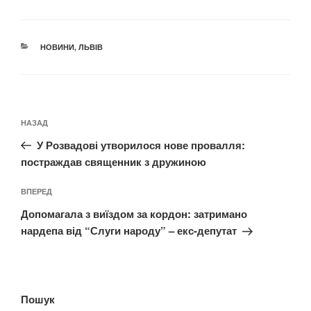
КАТЕГОРІЇ
НОВИНИ
,
ЛЬВІВ
Навігація
Попередній
НАЗАД
записів
запис:
У Розвадові утворилося нове провалля:
постраждав священник з дружиною
Наступний
ВПЕРЕД
запис
Допомагала з виїздом за кордон: затримано
нардепа від “Слуги народу” – екс-депутат
Пошук