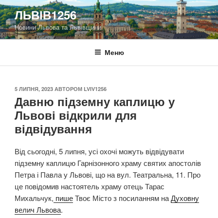
Перейти
ЛЬВІВ1256
до
Новини Львова та Львівщини
вмісту
Меню
ОПУБЛІКОВАНО
5 ЛИПНЯ, 2023
АВТОРОМ
LVIV1256
Давню підземну каплицю у
Львові відкрили для
відвідування
Від сьогодні, 5 липня, усі охочі можуть відвідувати
підземну каплицю Гарнізонного храму святих апостолів
Петра і Павла у Львові, що на вул. Театральна, 11. Про
це повідомив настоятель храму отець Тарас
Михальчук,
пише
Твоє Місто з посиланням на
Духовну
велич Львова
.