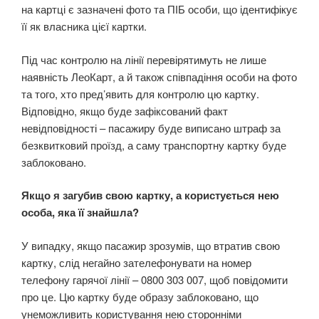
на картці є зазначені фото та ПІБ особи, що ідентифікує
її як власника цієї картки.
Під час контролю на лінії перевірятимуть не лише
наявність ЛеоКарт, а й також співпадіння особи на фото
та того, хто пред’явить для контролю цю картку.
Відповідно, якщо буде зафіксований факт
невідповідності – пасажиру буде виписано штраф за
безквитковий проїзд, а саму транспортну картку буде
заблоковано.
Якщо я загубив свою картку, а користується нею
особа, яка її знайшла?
У випадку, якщо пасажир зрозумів, що втратив свою
картку, слід негайно зателефонувати на номер
телефону гарячої лінії – 0800 303 007, щоб повідомити
про це. Цю картку буде образу заблоковано, що
унеможливить користування нею сторонніми