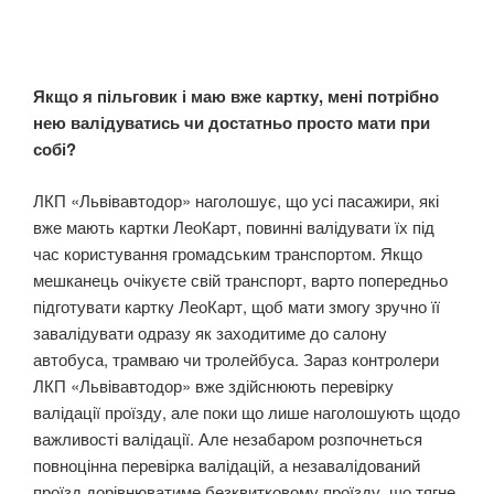
Якщо я пільговик і маю вже картку, мені потрібно
нею валідуватись чи достатньо просто мати при
собі?
ЛКП «Львівавтодор» наголошує, що усі пасажири, які
вже мають картки ЛеоКарт, повинні валідувати їх під
час користування громадським транспортом. Якщо
мешканець очікуєте свій транспорт, варто попередньо
підготувати картку ЛеоКарт, щоб мати змогу зручно її
завалідувати одразу як заходитиме до салону
автобуса, трамваю чи тролейбуса. Зараз контролери
ЛКП «Львівавтодор» вже здійснюють перевірку
валідації проїзду, але поки що лише наголошують щодо
важливості валідації. Але незабаром розпочнеться
повноцінна перевірка валідацій, а незавалідований
проїзд дорівнюватиме безквитковому проїзду, що тягне