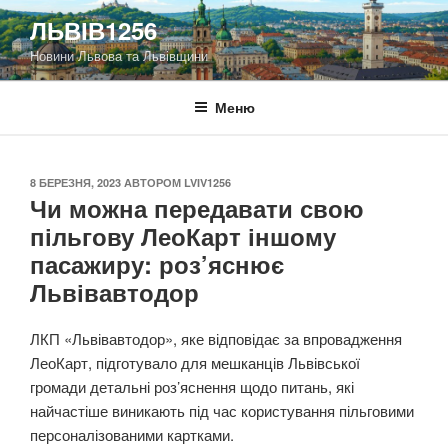
Перейти
ЛЬВІВ1256
до
Новини Львова та Львівщини
вмісту
Меню
ОПУБЛІКОВАНО
8 БЕРЕЗНЯ, 2023
АВТОРОМ
LVIV1256
Чи можна передавати свою
пільгову ЛеоКарт іншому
пасажиру: роз’яснює
Львівавтодор
ЛКП «Львівавтодор», яке відповідає за впровадження
ЛеоКарт, підготувало для мешканців Львівської
громади детальні роз’яснення щодо питань, які
найчастіше виникають під час користування пільговими
персоналізованими картками.