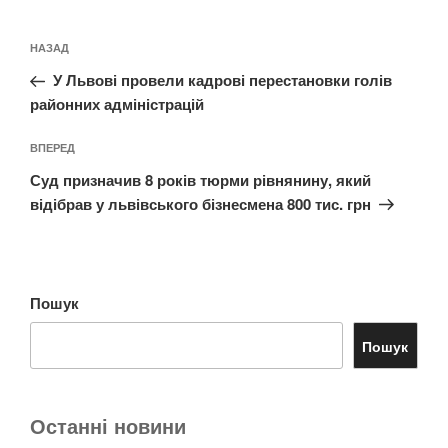
Навігація
Попередній
НАЗАД
записів
запис:
У Львові провели кадрові перестановки голів
районних адміністрацій
Наступний
ВПЕРЕД
запис
Суд призначив 8 років тюрми рівнянину, який
відібрав у львівського бізнесмена 800 тис. грн
Пошук
Пошук
Останні новини