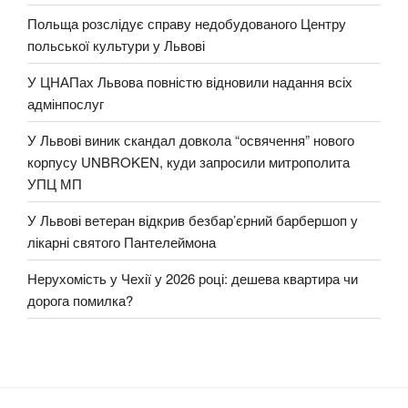
Польща розслідує справу недобудованого Центру
польської культури у Львові
У ЦНАПах Львова повністю відновили надання всіх
адмінпослуг
У Львові виник скандал довкола “освячення” нового
корпусу UNBROKEN, куди запросили митрополита
УПЦ МП
У Львові ветеран відкрив безбар’єрний барбершоп у
лікарні святого Пантелеймона
Нерухомість у Чехії у 2026 році: дешева квартира чи
дорога помилка?