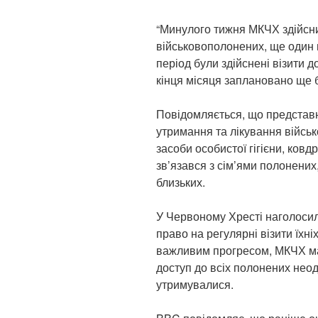
“Минулого тижня МКЧХ здійсни
військовополонених, ще один 
період були здійснені візити д
кінця місяця заплановано ще б
Повідомляється, що представ
утримання та лікування війс
засоби особистої гігієни, ковд
зв’язався з сім’ями полонених
близьких.
У Червоному Хресті наголосил
право на регулярні візити їхні
важливим прогресом, МКЧХ м
доступ до всіх полонених неод
утримувалися.