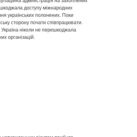
упаційна адміністрація на захоплених
решкоджала доступу міжнародних
ння українських полонених. Поки
йську сторону почати співпрацювати.
 Україна ніколи не перешкоджала
их організацій.