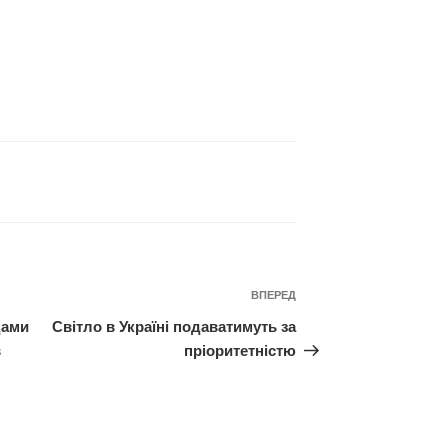
Наступний
ВПЕРЕД
запис
дами
Світло в Україні подаватимуть за
в
пріоритетністю