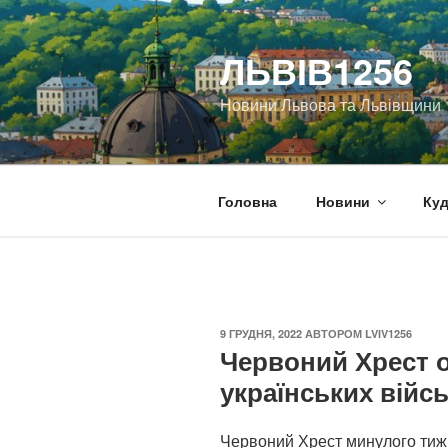
Перейти
до
ЛЬВІВ1256
вмісту
Новини Львова та Львівщини
Головна
Новини
Куд
ОПУБЛІКОВАНО
9 ГРУДНЯ, 2022
АВТОРОМ
LVIV1256
Червоний Хрест 
українських вій
Червоний Хрест минулого тижн