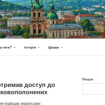
и піти?
Історія
Цікаве
Пошук
отримав доступ до
ськовополонених
я відвідав українських