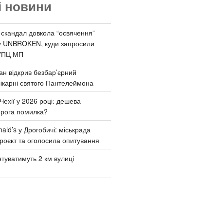
і новини
 скандал довкола “освячення”
у UNBROKEN, куди запросили
УПЦ МП
ан відкрив безбар’єрний
ікарні святого Пантелеймона
Чехії у 2026 році: дешева
орога помилка?
ld’s у Дрогобичі: міськрада
роєкт та оголосила опитування
туватимуть 2 км вулиці