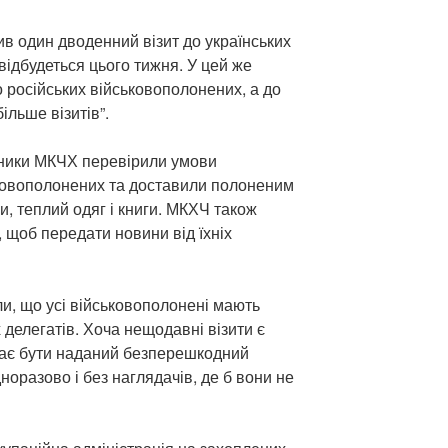
в один дводенний візит до українських
відбудеться цього тижня. У цей же
о російських військовополонених, а до
ільше візитів”.
ники МКЧХ перевірили умови
ьковополонених та доставили полоненим
ри, теплий одяг і книги. МКХЧ також
, щоб передати новини від їхніх
и, що усі військовополонені мають
х делегатів. Хоча нещодавні візити є
ає бути наданий безперешкодний
норазово і без наглядачів, де б вони не