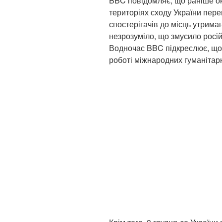
BBC повідомляє, що раніше ок
територіях сходу України пе
спостерігачів до місць утрима
незрозуміло, що змусило росі
Водночас BBC підкреслює, що
роботі міжнародних гуманітарн