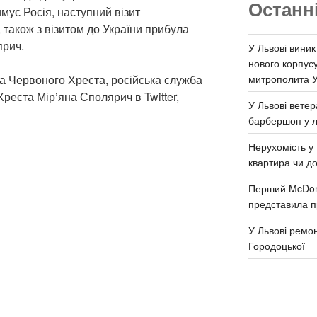
Останн
мує Росія, наступний візит
також з візитом до України прибула
ярич.
У Львові виник
нового корпус
митрополита 
а Червоного Хреста, російська служба
реста Мір’яна Сполярич в Twitter,
У Львові ветер
барбершоп у л
Нерухомість у 
квартира чи д
Перший McDona
представила п
У Львові ремон
Городоцької