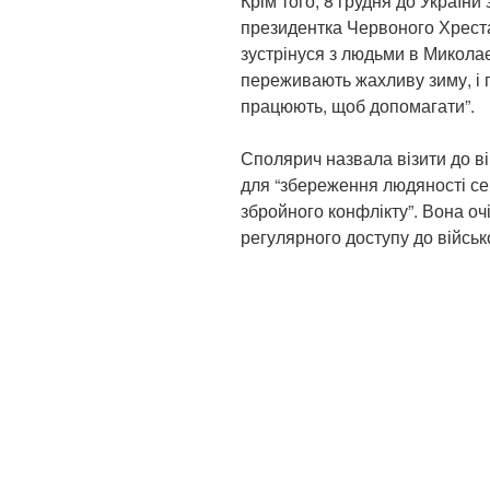
Крім того, 8 грудня до Україн
президентка Червоного Хреста
зустрінуся з людьми в Миколаєв
переживають жахливу зиму, і 
працюють, щоб допомагати”.
Сполярич назвала візити до 
для “збереження людяності се
збройного конфлікту”. Вона очі
регулярного доступу до війсь