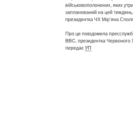
військовополонених, яких утри
запланований на цей тиждень, 
президентка ЧХ Мір’яна Спол
Про це повідомила пресслужб
BBC, президентка Червоного Х
передає
УП