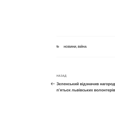
КАТЕГОРІЇ
НОВИНИ
,
ВІЙНА
Навігація
Попередній
НАЗАД
записів
запис:
Зеленський відзначив нагоро
п’ятьох львівських волонтері