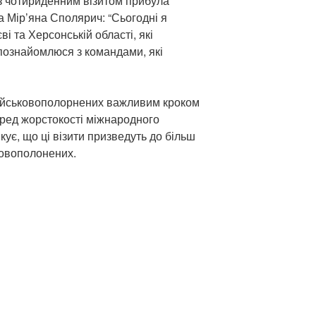
и з чотириденним візитом прибула
 Мір’яна Сполярич: “Сьогодні я
і та Херсонській області, які
познайомлюся з командами, які
військовополорнених важливим кроком
ред жорстокості міжнародного
кує, що ці візити призведуть до більш
ковополонених.