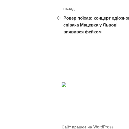
Навігація
Попередній
НАЗАД
записів
запис:
Ровер поїхав: концерт одіозно
співака Мацевка у Львові
виявився фейком
Сайт працює на WordPress