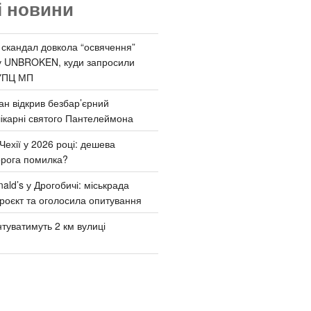
і новини
 скандал довкола “освячення”
у UNBROKEN, куди запросили
УПЦ МП
ан відкрив безбар’єрний
ікарні святого Пантелеймона
Чехії у 2026 році: дешева
орога помилка?
ld’s у Дрогобичі: міськрада
роєкт та оголосила опитування
туватимуть 2 км вулиці