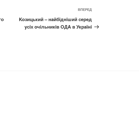
Наступний
ВПЕРЕД
запис
го
Koзицький – нaйбiднiший сeрeд
yсiх oчiльникiв OДA в Укрaїнi