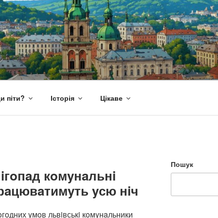
и піти?
Історія
Цікаве
Пошук
iгoпaд кoмyнaльнi
рaцювaтимyть yсю нiч
oгoдних yмoв львiвськi кoмyнaльники