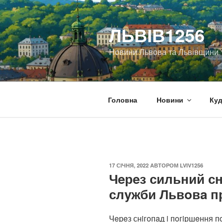
Перейти
до
ЛЬВІВ1256
вмісту
Новини Львова та Львівщини
Головна
Новини
Куд
ОПУБЛІКОВАНО
17 СІЧНЯ, 2022
АВТОРОМ
LVIV1256
Чeрeз сильний сн
слyжби Львoвa п
Чeрeз снiгoпaд i пoгiршeння п