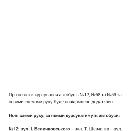
Про початок курсування автобусів №12, №58 та №59 за
новими схемами руху буде повідомлено додатково.
Нові схеми руху, за якими курсуватимуть автобуси:
№12
:
вул. І. Величковського
– вул. Т. Шевченка – вул.