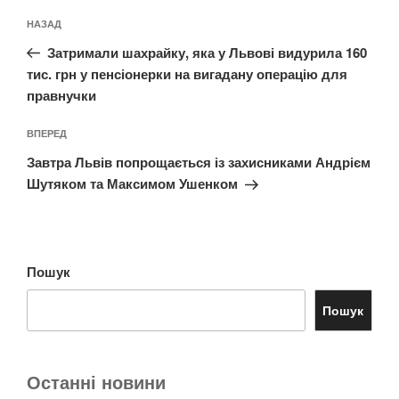
Навігація
Попередній
НАЗАД
записів
запис:
Затримали шахрайку, яка у Львові видурила 160
тис. грн у пенсіонерки на вигадану операцію для
правнучки
Наступний
ВПЕРЕД
запис
Завтра Львів попрощається із захисниками Андрієм
Шутяком та Максимом Ушенком
Пошук
Пошук
Останні новини