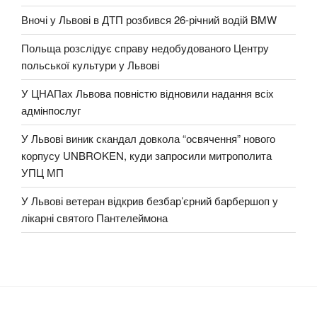
Вночі у Львові в ДТП розбився 26-річний водій BMW
Польща розслідує справу недобудованого Центру
польської культури у Львові
У ЦНАПах Львова повністю відновили надання всіх
адмінпослуг
У Львові виник скандал довкола “освячення” нового
корпусу UNBROKEN, куди запросили митрополита
УПЦ МП
У Львові ветеран відкрив безбар’єрний барбершоп у
лікарні святого Пантелеймона