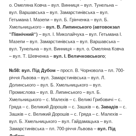
о. Омеляна Ковча – вул. Винниця – вул. Тунельна –
вул. Варшавська – вул. Замарстинівська – вул.
Гетьмана І. Мазепи – вул. Б. Грінченка – вул. Б.
Хмельницького –
вул. В. Липинського (автовокзал
“Північний“)
– вул. І. Миколайчука – вул. Гетьмана І.
Мазепи – вул. Замарстинівська – вул. Варшавська –
вул. Тунельна – вул. Винниця – вул. о. Омеляна Ковча
– вул. Т. Шевченка –
вул. І. Величковського
;
№58: вул. Під Дубом
– просп. В. Чорновола – пл. 700-
річчя Львова – вул. Замарстинівська – вул. Л.
Долинського – вул. Б. Хмельницького – вул.
Промислова – вул. В. Липинського – вул. Б.
Хмельницького – с. Малехів – с. Великі Грибовичі – с.
Гряда – с. Великий Дорошів – с. Зашків –
с. Завадів
– с.
Зашків – с. Великий Дорошів – с. Гряда – с. Малехів –
вул. Б. Хмельницького – вул. Гайдамацька – вул.
Замарстинівська – пл. 700-річчя Львова –
вул. Під
Дубом
;