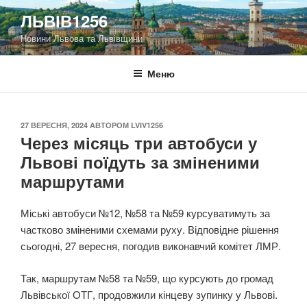
Перейти
ЛЬВІВ1256
до
Новини Львова та Львівщини
вмісту
Меню
ОПУБЛІКОВАНО
27 ВЕРЕСНЯ, 2024
АВТОРОМ
LVIV1256
Через місяць три автобуси у
Львові поїдуть за зміненими
маршрутами
Міські автобуси №12, №58 та №59 курсуватимуть за
частково зміненими схемами руху. Відповідне рішення
сьогодні, 27 вересня, погодив виконавчий комітет ЛМР.
Так, маршрутам №58 та №59, що курсують до громад
Львівської ОТГ, продовжили кінцеву зупинку у Львові.