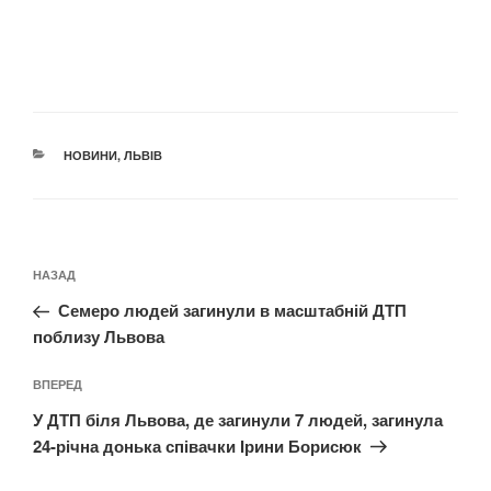
КАТЕГОРІЇ
НОВИНИ
,
ЛЬВІВ
Навігація
Попередній
НАЗАД
записів
запис:
Семеро людей загинули в масштабній ДТП
поблизу Львова
Наступний
ВПЕРЕД
запис
У ДТП біля Львова, де загинули 7 людей, загинула
24-річна донька співачки Ірини Борисюк