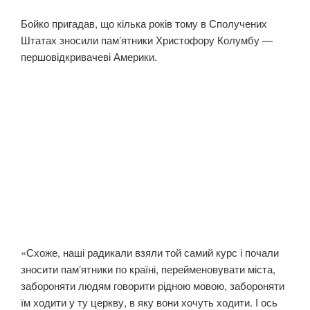
Бойко пригадав, що кілька років тому в Сполучених
Штатах зносили памʼятники Христофору Колумбу —
першовідкривачеві Америки.
«Схоже, наші радикали взяли той самий курс і почали
зносити памʼятники по країні, перейменовувати міста,
забороняти людям говорити рідною мовою, забороняти
їм ходити у ту церкву, в яку вони хочуть ходити. І ось