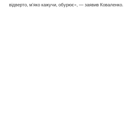
відверто, м’яко кажучи, обурює», — заявив Коваленко.