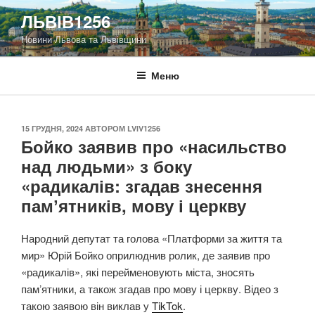
Перейти
ЛЬВІВ1256
до
Новини Львова та Львівщини
вмісту
Меню
ОПУБЛІКОВАНО
15 ГРУДНЯ, 2024
АВТОРОМ
LVIV1256
Бойко заявив про «насильство
над людьми» з боку
«радикалів: згадав знесення
памʼятників, мову і церкву
Народний депутат та голова «Платформи за життя та
мир» Юрій Бойко оприлюднив ролик, де заявив про
«радикалів», які перейменовують міста, зносять
памʼятники, а також згадав про мову і церкву. Відео з
такою заявою він виклав у
TikTok
.