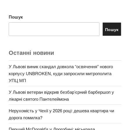
Пошук
Пошук
Останні новини
У Львові виник скандал довкола “освячення” нового
корпусу UNBROKEN, куди запросили митрополита
УПЦ МП
У Львові ветеран відкрив безбар’єрний барбершоп у
лікарні святого Пантелеймона
Нерухомість у Чехії у 2026 році: дешева квартира чи
дорога помилка?
Перший McDonald’s у Дрогобичі: міськрада