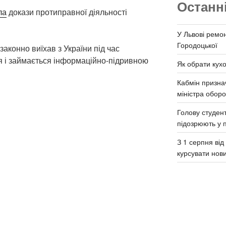
Останн
ла
докази протиправної діяльності
У Львові ремон
Городоцької
законно виїхав з України під час
 і займається інформаційно-підривною
Як обрати кух
Кабмін призна
міністра обор
Голову студент
підозрюють у 
З 1 серпня ві
курсувати нов