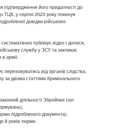
я підтвердження його придатності до
до ТЦК, у серпні 2023 року покинув
підробленої довідки військово-
систематично публікує відео і дописи,
військову службу у ЗСУ та закликає
 в армії.
є переховуватись від органів слідства,
ру за двома статтями Кримінального
 законній діяльності Збройних сил
ормувань);
ідомо підробленого документа).
о 8 років тюрми.