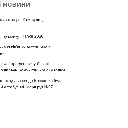
і новини
туватимуть 2 км вулиці
онну мийку Franke 2026
чив львів’янку заступницею
они
ської профспілки у Львові
поширенні комуністичної символіки
д центру Львова до Брюхович буде
ий автобусний маршрут №67