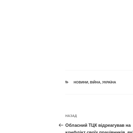
КАТЕГОРІЇ
НОВИНИ
,
ВІЙНА
,
УКРАЇНА
Навігація
Попередній
НАЗАД
записів
запис:
Обласний ТЦК відреагував на
конфлікт своїх працівників, як