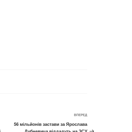
Наступний
ВПЕРЕД
запис
56 мільйонів застави за Ярослава
і
Дубневича віддадуть на ЗСУ