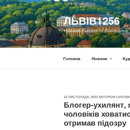
Перейти
до
ЛЬВІВ1256
вмісту
Новини Львова та Львівщини
Головна
Новини
Куд
ОПУБЛІКОВАНО
22 ЛИСТОПАДА, 2023
АВТОРОМ
LVIV1256
Блогер-ухилянт, 
чоловіків ховатис
отримав підозру