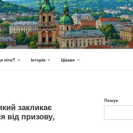
и піти?
Історія
Цікаве
Пошук
який закликає
я від призову,