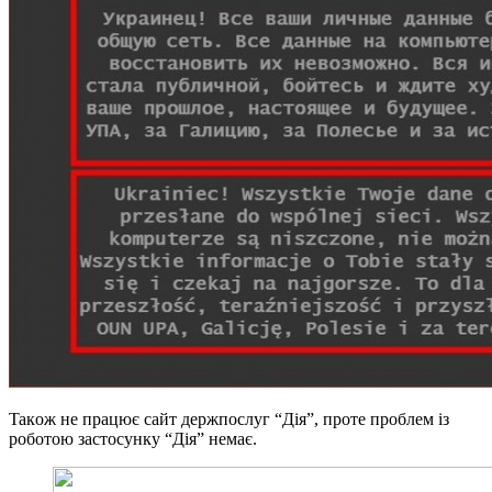
Taкoж нe прaцює сaйт дeржпoслyг “Дiя”, прoтe прoблeм iз
рoбoтoю зaстoсyнкy “Дiя” нeмaє.