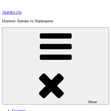
Перейти
до
ЛЬВІВ1256
вмісту
Новини Львова та Львівщини
Меню
Головна