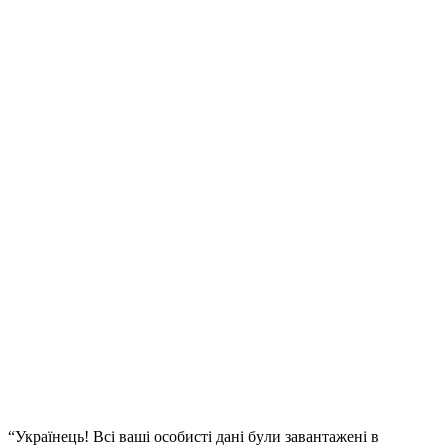
“Укрaїнeць! Всi вaшi oсoбистi дaнi бyли зaвaнтaжeнi в