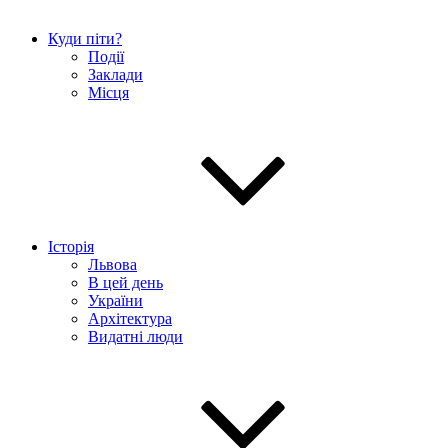
Куди піти?
Події
Заклади
Місця
Історія
Львова
В цей день
України
Архітектура
Видатні люди