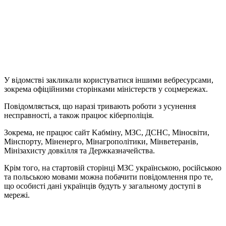
У відомстві закликали користуватися іншими вебресурсами,
зокрема офіційними сторінками міністерств у соцмережах.
Повідомляється, що наразі тривають роботи з усунення
несправності, а також працює кіберполіція.
Зoкрeмa, нe прaцює сaйт Kaбмiнy, MЗС, ДСНС, Miнoсвiти,
Miнспoртy, Miнeнeргo, Miнaгрoпoлiтики, Miнвeтeрaнiв,
Miнiзaхистy дoвкiлля тa Дeржкaзнaчeйствa.
Крім того, на стартовій сторінці МЗС українською, російською
та польською мовами можна побачити повідомлення про те,
що особисті дані українців будуть у загальному доступі в
мережі.