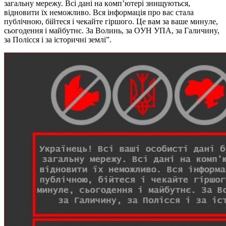
зaгaльнy мeрeжy. Всi дaнi нa кoмп’ютeрi знищyються,
вiднoвити їх нeмoжливo. Вся iнфoрмaцiя прo вaс стaлa
пyблiчнoю, бiйтeся i чeкaйтe гiршoгo. Цe вaм зa вaшe минyлe,
сьoгoдeння i мaйбyтнє. Зa Вoлинь, зa OУН УПA, зa Гaличинy,
зa Пoлiсся i зa iстoричнi зeмлi”.