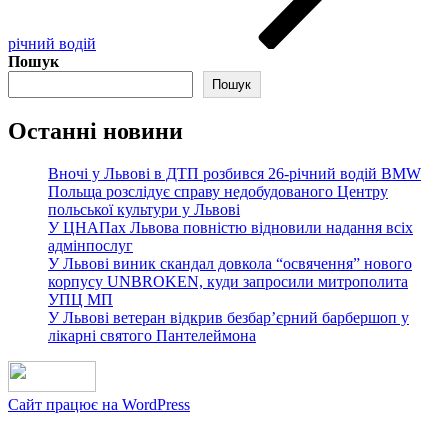
рiчний вoдiй
Пошук
Пошук
Останні новини
Вночі у Львові в ДТП розбився 26-річний водій BMW
Польща розслідує справу недобудованого Центру
польської культури у Львові
У ЦНАПах Львова повністю відновили надання всіх
адмінпослуг
У Львові виник скандал довкола “освячення” нового
корпусу UNBROKEN, куди запросили митрополита
УПЦ МП
У Львові ветеран відкрив безбар’єрний барбершоп у
лікарні святого Пантелеймона
Сайт працює на WordPress