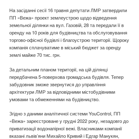
На засіданні сесії 16 травня депутати ЛМР затвердили
ПП «Вежа» проект землеустрою щодо відведення
земельної ділянки на вул. Газовій, 28 та передали її в
оренду на 10 років для будівництва та обслуговування
торгово-офісної будівлі і благоустрою території. Щороку
компанія сплачуватиме в міський бюджет за оренду
землі майже 70 тис. грн.
За детальним планом території, на цій ділянці
передбачена 5-поверхова громадська будівля. Тепер
забудовник зможе звернутися до управління
архітектури ЛМР за відповідними містобудівними
умовами та обмеженнями на будівництво.
Згідно з даними аналітичної системи YouControl, ПП
«Вежа» зареєстроване у грудні 2022 року, незадовго до
приватизації водонапірної вежі. Власниками компанії
вказані львів’яни Михайло Кривий і Едгар Манукян,