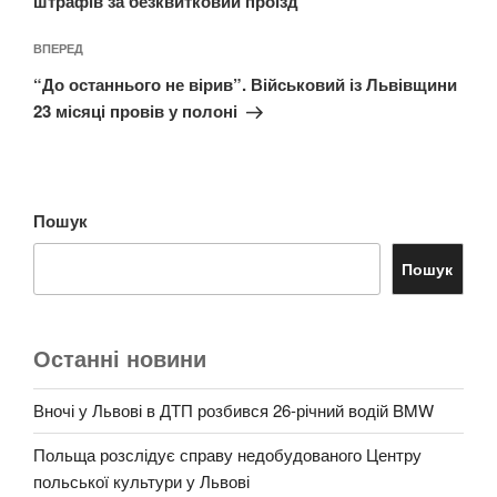
штрафів за безквитковий проїзд
Наступний
ВПЕРЕД
запис
“До останнього не вірив”. Військовий із Львівщини
23 місяці провів у полоні
Пошук
Пошук
Останні новини
Вночі у Львові в ДТП розбився 26-річний водій BMW
Польща розслідує справу недобудованого Центру
польської культури у Львові