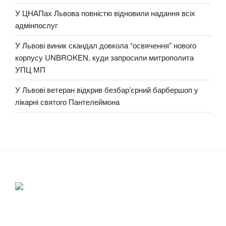
У ЦНАПах Львова повністю відновили надання всіх
адмінпослуг
У Львові виник скандал довкола “освячення” нового
корпусу UNBROKEN, куди запросили митрополита
УПЦ МП
У Львові ветеран відкрив безбар’єрний барбершоп у
лікарні святого Пантелеймона