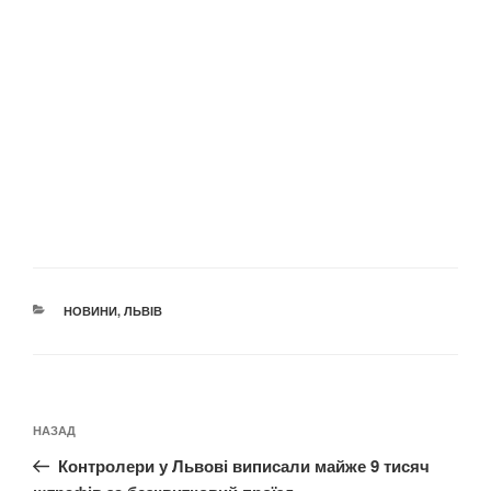
КАТЕГОРІЇ
НОВИНИ
,
ЛЬВІВ
Навігація
Попередній
НАЗАД
записів
запис:
Контролери у Львові виписали майже 9 тисяч