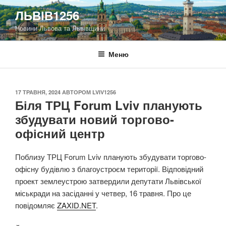
Перейти
ЛЬВІВ1256
до
Новини Львова та Львівщини
вмісту
Меню
ОПУБЛІКОВАНО
17 ТРАВНЯ, 2024
АВТОРОМ
LVIV1256
Біля ТРЦ Forum Lviv планують
збудувати новий торгово-
офісний центр
Поблизу ТРЦ Forum Lviv планують збудувати торгово-
офісну будівлю з благоустроєм території. Відповідний
проект землеустрою затвердили депутати Львівської
міськради на засіданні у четвер, 16 травня. Про це
повідомляє
ZAXID.NET
.