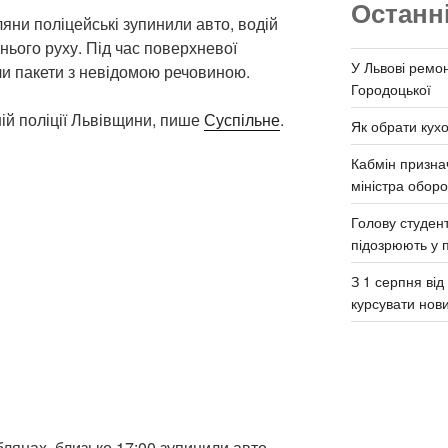
Останн
ляни поліцейські зупинили авто, водій
ього руху. Під час поверхневої
У Львові ремон
ли пакети з невідомою речовиною.
Городоцької
ій поліції Львівщини, пише
Суспільне
.
Як обрати кух
Кабмін призна
міністра обор
Голову студент
підозрюють у 
З 1 серпня ві
курсувати нов
лянах, близько 17:00 зупинили авто