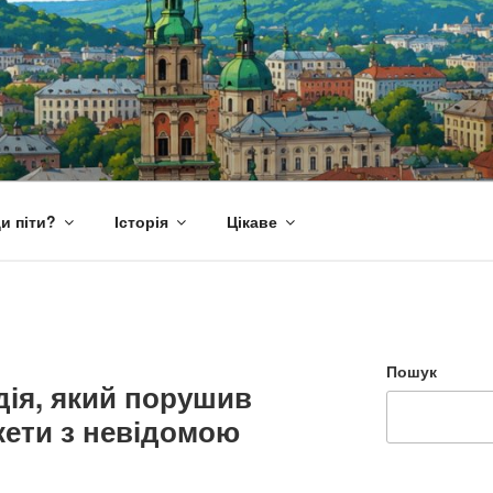
и піти?
Історія
Цікаве
Пошук
дія, який порушив
кети з невідомою