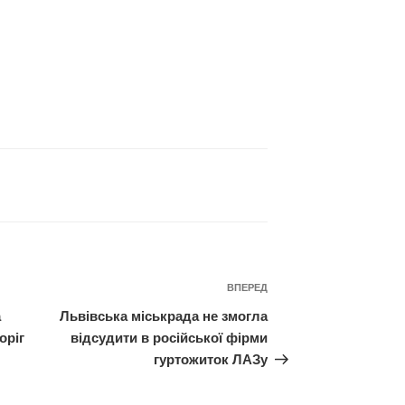
Наступний
ВПЕРЕД
запис
а
Львівська міськрада не змогла
оріг
відсудити в російської фірми
гуртожиток ЛАЗу