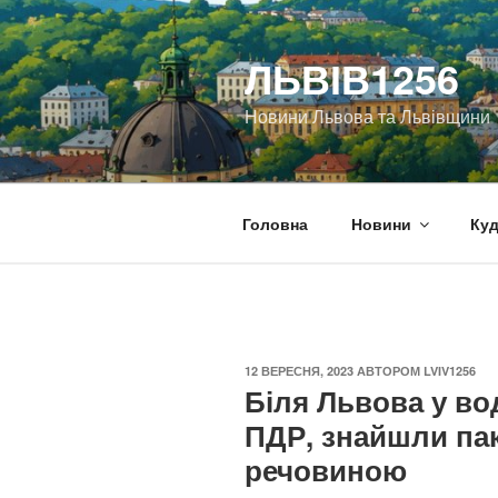
Перейти
до
ЛЬВІВ1256
вмісту
Новини Львова та Львівщини
Головна
Новини
Куд
ОПУБЛІКОВАНО
12 ВЕРЕСНЯ, 2023
АВТОРОМ
LVIV1256
Біля Львова у во
ПДР, знайшли па
речовиною