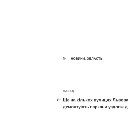
КАТЕГОРІЇ
НОВИНИ
,
ОБЛАСТЬ
Навігація
Попередній
НАЗАД
записів
запис:
Ще на кількох вулицях Львов
демонтують паркани уздовж д