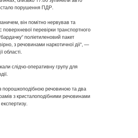
 стало порушення ПДР.
маничем, він помітно нервував та
ас поверхневої перевірки транспортного
 “бардачку” поліетиленовий пакет
ірно, з речовинами наркотичної дії”, —
ї області.
икали слідчо-оперативну групу для
дії.
в з порошкоподібною речовиною та два
 грамів з кристалоподібними речовинами
 експертизу.