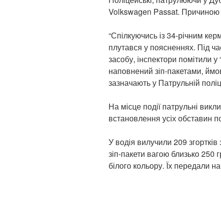
Volkswagen Passat. Причиною
“Спілкуючись із 34-річним кер
плутався у поясненнях. Під ч
засобу, інспектори помітили у
наповнений зіп-пакетами, ймов
зазначають у Патрульній поліці
На місце події патрульні викл
встановлення усіх обставин по
У водія вилучили 209 згорткі
зіп-пакети вагою близько 250
білого кольору. Їх передали на