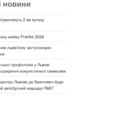
і новини
туватимуть 2 км вулиці
онну мийку Franke 2026
чив львів’янку заступницею
они
ської профспілки у Львові
поширенні комуністичної символіки
д центру Львова до Брюхович буде
ий автобусний маршрут №67