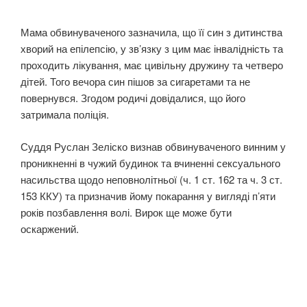
Мама обвинуваченого зазначила, що її син з дитинства
хворий на епілепсію, у зв’язку з цим має інвалідність та
проходить лікування, має цивільну дружину та четверо
дітей. Того вечора син пішов за сигаретами та не
повернувся. Згодом родичі довідалися, що його
затримала поліція.
Суддя Руслан Зеліско визнав обвинуваченого винним у
проникненні в чужий будинок та вчиненні сексуального
насильства щодо неповнолітньої (ч. 1 ст. 162 та ч. 3 ст.
153 ККУ) та призначив йому покарання у вигляді п’яти
років позбавлення волі. Вирок ще може бути
оскаржений.