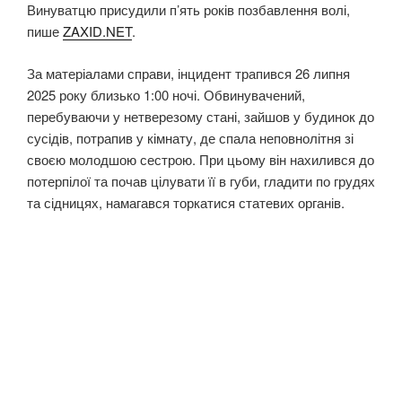
Винуватцю присудили п’ять років позбавлення волі,
пише
ZAXID.NET
.
За матеріалами справи, інцидент трапився 26 липня
2025 року близько 1:00 ночі. Обвинувачений,
перебуваючи у нетверезому стані, зайшов у будинок до
сусідів, потрапив у кімнату, де спала неповнолітня зі
своєю молодшою сестрою. При цьому він нахилився до
потерпілої та почав цілувати її в губи, гладити по грудях
та сідницях, намагався торкатися статевих органів.