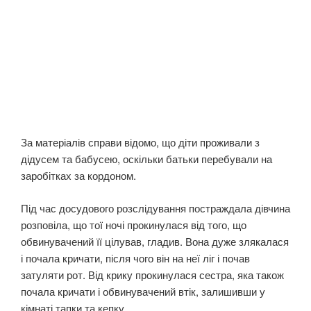
За матеріалів справи відомо, що діти проживали з
дідусем та бабусею, оскільки батьки перебували на
заробітках за кордоном.
Під час досудового розслідування постраждала дівчина
розповіла, що тої ночі прокинулася від того, що
обвинувачений її цілував, гладив. Вона дуже злякалася
і почала кричати, після чого він на неї ліг і почав
затуляти рот. Від крику прокинулася сестра, яка також
почала кричати і обвинувачений втік, залишивши у
кімнаті тапки та кепку.