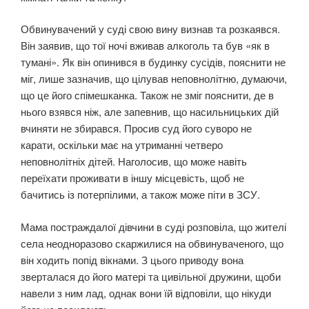
Обвинувачений у суді свою вину визнав та розкаявся.
Він заявив, що тої ночі вживав алкоголь та був «як в
тумані». Як він опинився в будинку сусідів, пояснити не
міг, лише зазначив, що цілував неповнолітню, думаючи,
що це його спімешканка. Також не зміг пояснити, де в
нього взявся ніж, але запевнив, що насильницьких дій
вчиняти не збирався. Просив суд його суворо не
карати, оскільки має на утриманні четверо
неповнолітніх дітей. Наголосив, що може навіть
переїхати проживати в іншу місцевість, щоб не
бачитись із потерпілими, а також може піти в ЗСУ.
Мама постраждалої дівчини в суді розповіла, що жителі
села неодноразово скаржилися на обвинуваченого, що
він ходить попід вікнами. З цього приводу вона
зверталася до його матері та цивільної дружини, щоби
навели з ним лад, однак вони їй відповіли, що нікуди