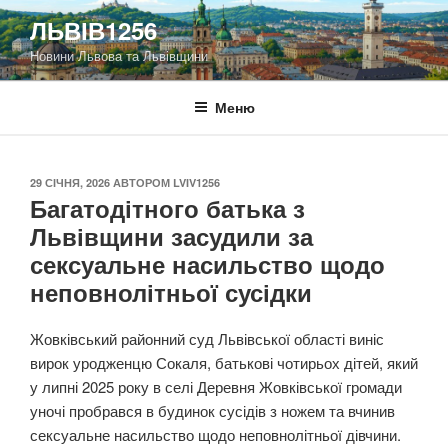
Перейти
ЛЬВІВ1256
до
Новини Львова та Львівщини
вмісту
Меню
ОПУБЛІКОВАНО
29 СІЧНЯ, 2026
АВТОРОМ
LVIV1256
Багатодітного батька з
Львівщини засудили за
сексуальне насильство щодо
неповнолітньої сусідки
Жовківський районний суд Львівської області виніс
вирок уродженцю Сокаля, батькові чотирьох дітей, який
у липні 2025 року в селі Деревня Жовківської громади
уночі пробрався в будинок сусідів з ножем та вчинив
сексуальне насильство щодо неповнолітньої дівчини.