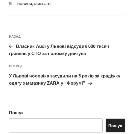
КАТЕГОРІЇ
НОВИНИ
,
ОБЛАСТЬ
Навігація
Попередній
НАЗАД
записів
запис:
Власник Audi у Львові відсудив 600 тисяч
гривень у СТО за поломку двигуна
Наступний
ВПЕРЕД
запис
У Львові чоловіка засудили на 5 років за крадіжку
одягу з магазину ZARA у “Форумі”
Пошук
Пошук