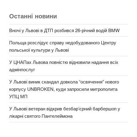
Останні новини
Вночі у Львові в ДТП розбився 26-річний водій BMW
Польща розслідує справу недобудованого Центру
польської культури у Львові
У ЦНАПах Львова повністю відновили надання всіх
адмінпослуг
У Львові виник скандал довкола “освячення” нового
корпусу UNBROKEN, куди запросили митрополита
УПЦ МП
У Львові ветеран відкрив безбар’єрний барбершоп у
лікарні святого Пантелеймона