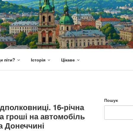
и піти?
Історія
Цікаве
Пошук
дполковниці. 16-річна
ла гроші на автомобіль
а Донеччині