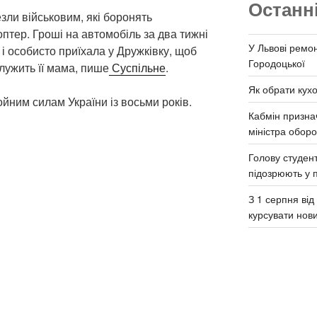
Останн
зли військовим, які боронять
оптер. Гроші на автомобіль за два тижні
У Львові ремон
 і особисто приїхала у Дружківку, щоб
Городоцької
служить її мама, пише
Суспільне
.
Як обрати кух
йним силам України із восьми років.
Кабмін призна
міністра обор
Голову студент
підозрюють у 
З 1 серпня ві
курсувати нов