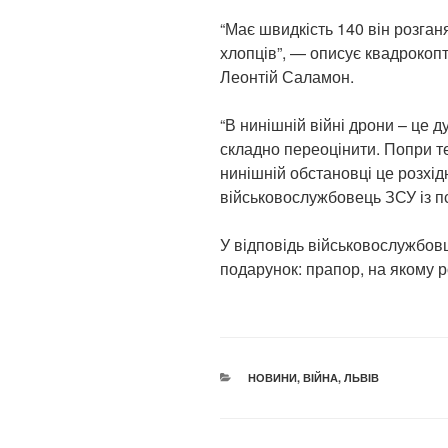
“Має швидкість 140 він розганя
хлопців”, — описує квадрокопт
Леонтій Саламон.
“В нинішній війні дрони – це д
складно переоцінити. Попри те
нинішній обстановці це розхід
військовослужбовець ЗСУ із пс
У відповідь військовослужбовц
подарунок: прапор, на якому ро
КАТЕГОРІЇ
НОВИНИ
,
ВІЙНА
,
ЛЬВІВ