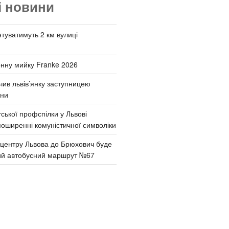
і новини
туватимуть 2 км вулиці
онну мийку Franke 2026
чив львів’янку заступницею
они
ської профспілки у Львові
поширенні комуністичної символіки
д центру Львова до Брюхович буде
ий автобусний маршрут №67