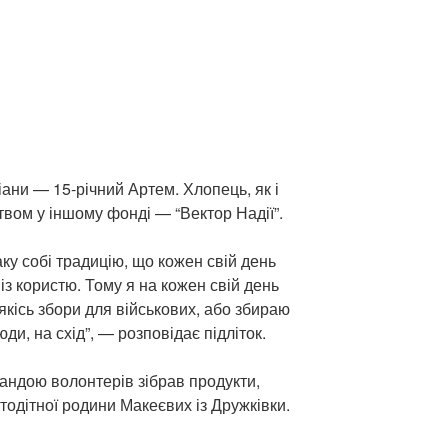
іани — 15-річний Артем. Хлопець, як і
вом у іншому фонді — “Вектор Надії”.
аку собі традицію, що кожен свій день
з користю. Тому я на кожен свій день
кісь збори для військових, або збираю
юди, на схід”, — розповідає підліток.
мандою волонтерів зібрав продукти,
атодітної родини Макеєвих із Дружківки.