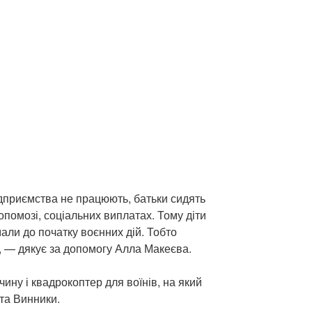
ідприємства не працюють, батьки сидять
опомозі, соціальних виплатах. Тому діти
мали до початку воєнних дій. Тобто
”, — дякує за допомогу Алла Макеєва.
ну і квадрокоптер для воїнів, на який
ста Винники.