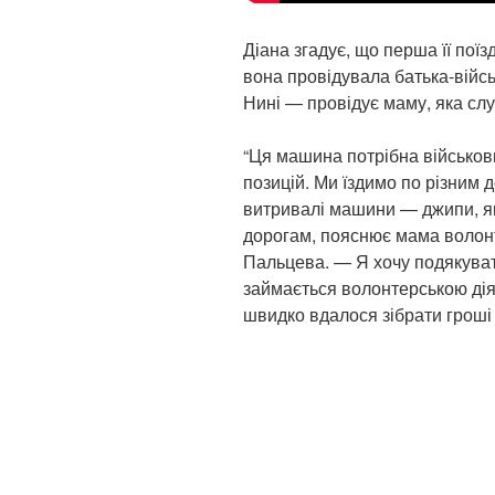
Діана згадує, що перша її поїз
вона провідувала батька-війсь
Нині — провідує маму, яка слу
“Ця машина потрібна військов
позицій. Ми їздимо по різним 
витривалі машини — джипи, як
дорогам, пояснює мама волон
Пальцева. — Я хочу подякувати
займається волонтерською діял
швидко вдалося зібрати гроші