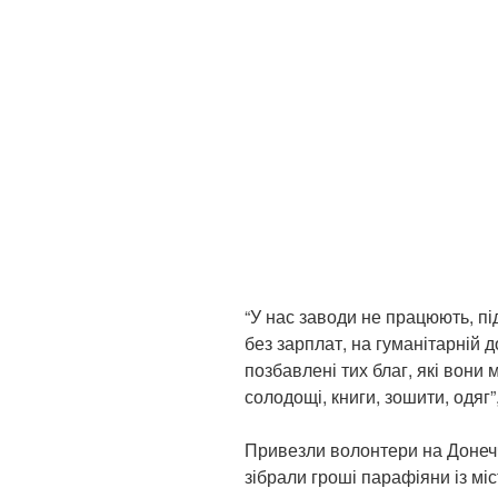
“У нас заводи не працюють, п
без зарплат, на гуманітарній д
позбавлені тих благ, які вони 
солодощі, книги, зошити, одяг
Привезли волонтери на Донеччи
зібрали гроші парафіяни із мі