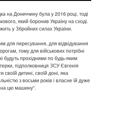
дка на Донеччину була у 2016 році, тоді
кового, який боронив Україну на сході.
жить у Збройних силах України.
им для пересування, для відвідування
дорогам, тому для військових потрібні
і будуть прохідними по будь-яким
терки, підполковниця ЗСУ Євгенія
 своїй дитині, своїй доні, яка
ьністю з восьми років і власне їй дуже
 на цю машину”.