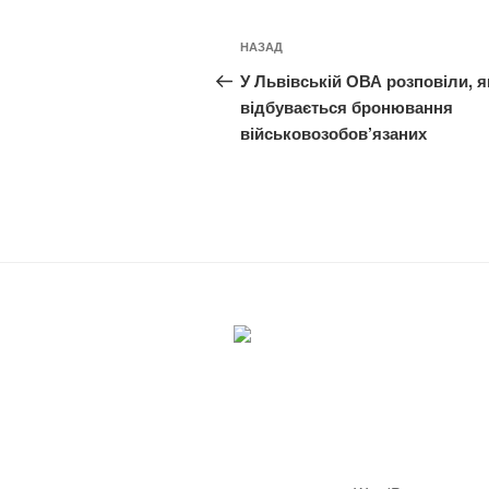
Навігація
Попередній
НАЗАД
записів
запис:
У Львівській ОВА розповіли, я
відбувається бронювання
військовозобов’язаних