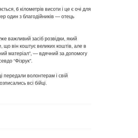
ється, 6 кілометрів висоти і це є очі для
ер один з благодійників — отець
уже важливий засіб розвідки, який
, що він коштує великих коштів, але в
ний матеріал”, — вдячний за допомогу
евдо “Фізрук”.
і передали волонтерам і свій
зписались всі бійці.