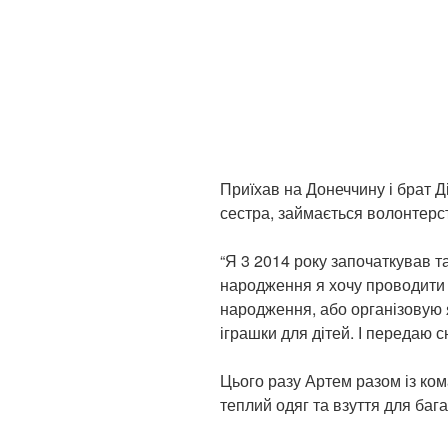
Приїхав на Донеччину і брат Д
сестра, займається волонтерст
“Я 3 2014 року започаткував т
народження я хочу проводити і
народження, або організовую я
іграшки для дітей. І передаю с
Цього разу Артем разом із ко
теплий одяг та взуття для баг