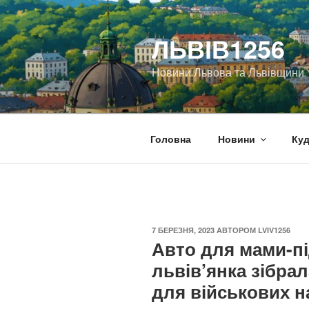
Перейти
до
ЛЬВІВ1256
вмісту
Новини Львова та Львівщини
Головна
Новини
Куд
ОПУБЛІКОВАНО
7 БЕРЕЗНЯ, 2023
АВТОРОМ
LVIV1256
Авто для мами-пі
львів’янка зібра
для військових н