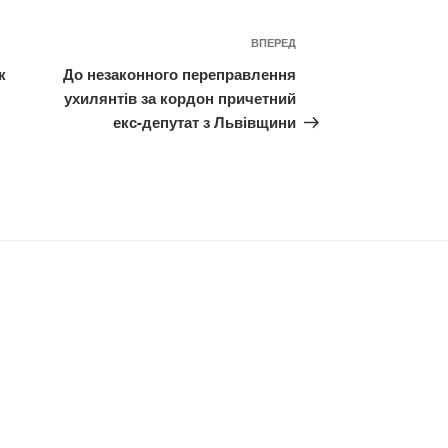
Наступний
ВПЕРЕД
запис
к
До незаконного переправлення
ухилянтів за кордон причетний
екс-депутат з Львівщини