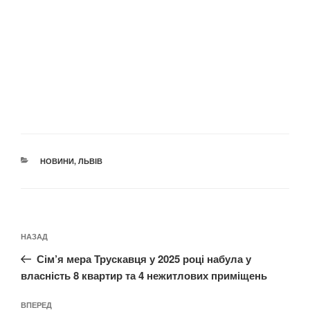
КАТЕГОРІЇ
НОВИНИ
,
ЛЬВІВ
Навігація
Попередній
НАЗАД
записів
запис:
Сім’я мера Трускавця у 2025 році набула у
власність 8 квартир та 4 нежитлових приміщень
Наступний
ВПЕРЕД