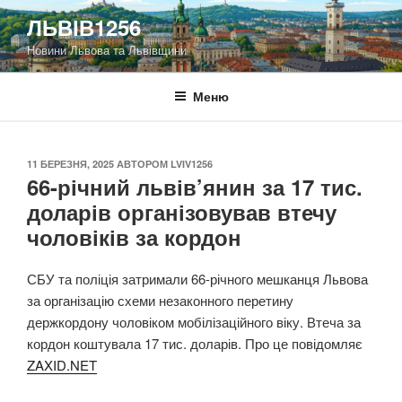
Перейти
ЛЬВІВ1256
до
Новини Львова та Львівщини
вмісту
Меню
ОПУБЛІКОВАНО
11 БЕРЕЗНЯ, 2025
АВТОРОМ
LVIV1256
66-річний львів’янин за 17 тис.
доларів організовував втечу
чоловіків за кордон
СБУ та поліція затримали 66-річного мешканця Львова
за організацію схеми незаконного перетину
держкордону чоловіком мобілізаційного віку. Втеча за
кордон коштувала 17 тис. доларів. Про це повідомляє
ZAXID.NET