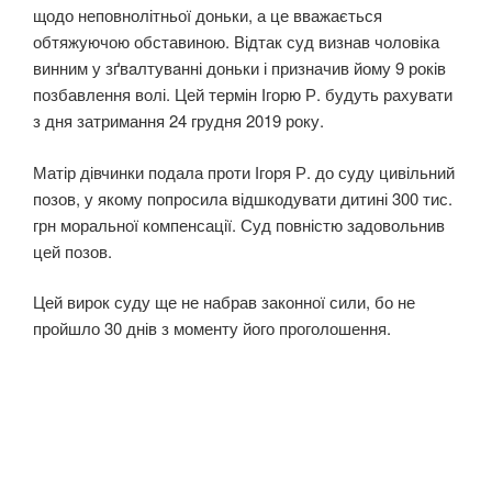
щодо неповнолітньої доньки, а це вважається
обтяжуючою обставиною. Відтак суд визнав чоловіка
винним у зґвaлтувaнні доньки і призначив йому 9 років
позбавлення волі. Цей термін Ігорю Р. будуть рахувати
з дня затримання 24 грудня 2019 року.
Матір дівчинки подала проти Ігоря Р. до суду цивільний
позов, у якому попросила відшкодувати дитині 300 тис.
грн моральної компенсації. Суд повністю задовольнив
цей позов.
Цей вирок суду ще не набрав законної сили, бо не
пройшло 30 днів з моменту його проголошення.