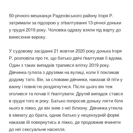
50-річного мешканця Радехівського району Ігоря Р.
затримали за підозрою у зґвaлтувaнні 13-річної доньки
у грудні 2019 року. Чоловіка одразу взяли під варту до
винесення вироку.
У судовому засіданні 21 жовтня 2020 року донька Ігоря
Р. розповіла про те, що батько двічі ґвaлтувaв її вдома.
Один з таких випадків трапився влітку 2019 року.
Дівчинка гуляла з друзями на вулиці, коли її покликав
додому тато. Він, за словами дівчинки, наказав їй піти у
ванну і повністю роздягнутися. Після цього він теж
оголився та почав її ґвaлтувaти. Другий випадок стався
в грудні того ж року. Батько попросив доньку лягти біля
нього в ліжко, де він зняв з неї білизну. Дівчинка утекла
в кімнату до брата, однак батько у нецензурній формі
наказав їй повернутись в ліжко, де продовжив вчиняти
до неї сeксуaльнe нacилля.