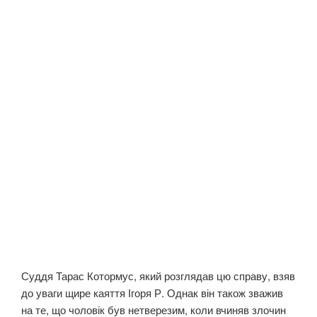
Суддя Тарас Котормус, який розглядав цю справу, взяв
до уваги щире каяття Ігоря Р. Однак він також зважив
на те, що чоловік був нетверезим, коли вчиняв злочин