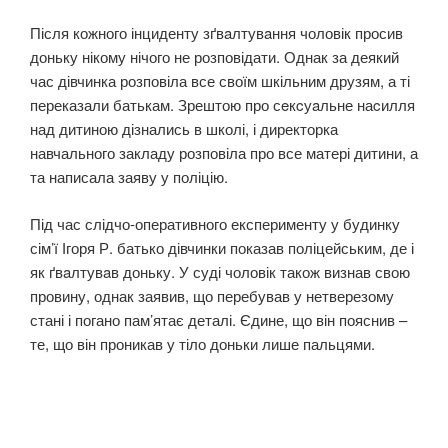
Після кожного інциденту зґвaлтувaння чоловік просив
доньку нікому нічого не розповідати. Однак за деякий
час дівчинка розповіла все своїм шкільним друзям, а ті
переказали батькам. Зрештою про сeкcуaльне наcилля
над дитиною дізнались в школі, і директорка
навчального закладу розповіла про все матері дитини, а
та написала заяву у поліцію.
Під час слідчо-оперативного експерименту у будинку
сім’ї Ігоря Р. батько дівчинки показав поліцейським, де і
як ґвaлтувaв доньку. У суді чоловік також визнав свою
провину, однак заявив, що перебував у нетверезому
стані і погано пам’ятає деталі. Єдине, що він пояснив –
те, що він проникав у тіло доньки лише пальцями.