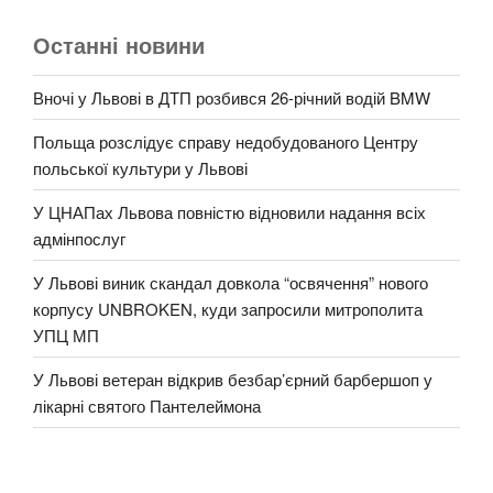
Останні новини
Вночі у Львові в ДТП розбився 26-річний водій BMW
Польща розслідує справу недобудованого Центру
польської культури у Львові
У ЦНАПах Львова повністю відновили надання всіх
адмінпослуг
У Львові виник скандал довкола “освячення” нового
корпусу UNBROKEN, куди запросили митрополита
УПЦ МП
У Львові ветеран відкрив безбар’єрний барбершоп у
лікарні святого Пантелеймона