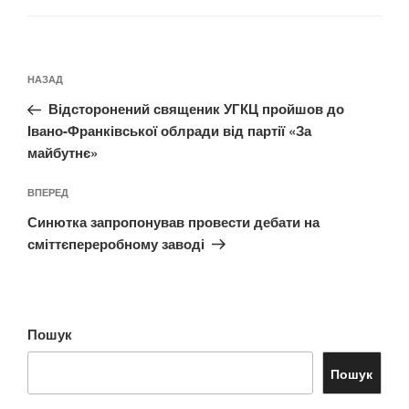
Навігація
Попередній
НАЗАД
записів
запис:
Відсторонений священик УГКЦ пройшов до
Івано-Франківської облради від партії «За
майбутнє»
Наступний
ВПЕРЕД
запис
Синютка запропонував провести дебати на
сміттєпереробному заводі
Пошук
Пошук