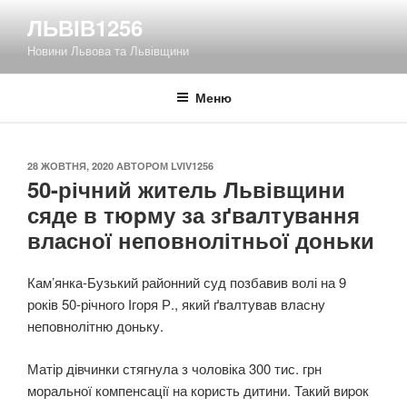
Перейти
ЛЬВІВ1256
до
Новини Львова та Львівщини
вмісту
Меню
ОПУБЛІКОВАНО
28 ЖОВТНЯ, 2020
АВТОРОМ
LVIV1256
50-річний житель Львівщини
сяде в тюpму за зґвaлтувaння
власної неповнолітньої доньки
Кам’янка-Бузький районний суд позбавив волі на 9
років 50-річного Ігоря Р., який ґвaлтувaв власну
неповнолітню доньку.
Матір дівчинки стягнула з чоловіка 300 тис. грн
моральної компенсації на користь дитини. Такий виpок