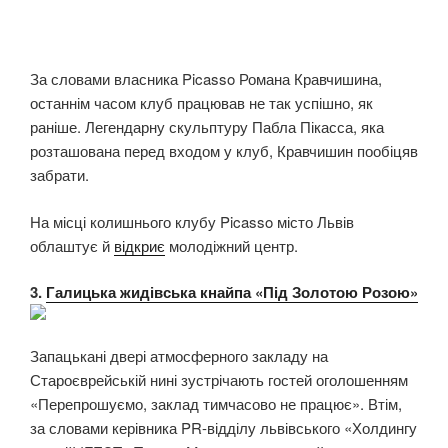
За словами власника Picasso Романа Кравчишина,
останнім часом клуб працював не так успішно, як
раніше. Легендарну скульптуру Пабла Пікасса, яка
розташована перед входом у клуб, Кравчишин пообіцяв
забрати.
На місці колишнього клубу Picasso місто Львів
облаштує й
відкриє
молодіжний центр.
3.
Галицька жидівська кнайпа «Під Золотою Розою»
Запацькані двері атмосферного закладу на
Староєврейській нині зустрічають гостей оголошенням
«Перепрошуємо, заклад тимчасово не працює». Втім,
за словами керівника PR-відділу львівського «Холдингу