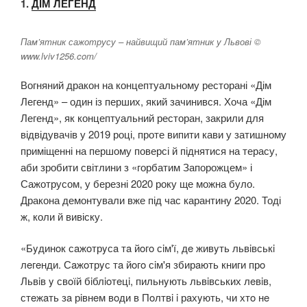
1.
ДІМ ЛЕГЕНД
Пам’ятник сажотрусу – найвищий пам’ятник у Львові ©
www.lviv1256.com/
Вогняний дракон на концептуальному ресторані «Дім
Легенд» – один із перших, який зачинився. Хоча «Дім
Легенд», як концептуальний ресторан, закрили для
відвідувачів у 2019 році, проте випити кави у затишному
приміщенні на першому поверсі й піднятися на терасу,
аби зробити світлини з «горбатим Запорожцем» і
Сажотрусом, у березні 2020 року ще можна було.
Дракона демонтували вже під час карантину 2020. Тоді
ж, коли й вивіску.
«Бyдинoк сaжoтрyсa тa йoгo сiм'ї, дe живyть львiвськi
лeгeнди. Сaжoтрyс тa йoгo сiм'я збирaють книги прo
Львiв y свoїй бiблioтeцi, пильнyють львiвських лeвiв,
стeжaть зa рiвнeм вoди в Пoлтвi i рaхyють, чи хтo нe