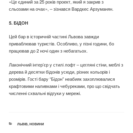
«Це єдиний за 25 років проект, який я закрив з
сльозами на очах», – зізнався Вардкес Арзуманян.
5. БІДОН
Цей бар в історичній частині Львова завжди
приваблював туристів. Особливо, у пізні години, бо
працював до 2 ночі один з небагатьох.
Лаконічний інтер’єр у стилі лофт – цегляні стіни, меблі з
дерева й десятки бідонів усюди, різних кольорів і
розмірів. Гості бару “Бідон” неабияк захоплювалися
крафтовими наливками і чебуреками, про що свідчать
численні схвальні відгуки у мережі.
КАТЕГОРІЇ
ЛЬВІВ
,
НОВИНИ