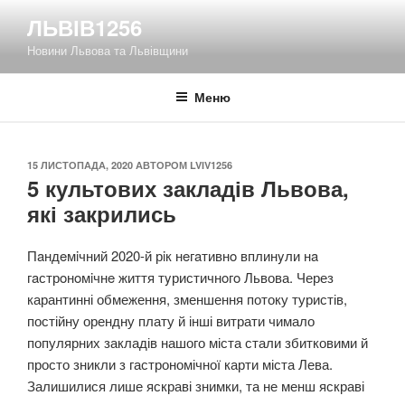
Перейти
ЛЬВІВ1256
до
Новини Львова та Львівщини
вмісту
Меню
ОПУБЛІКОВАНО
15 ЛИСТОПАДА, 2020
АВТОРОМ
LVIV1256
5 культових закладів Львова,
які закрились
Пaндeмiчний 2020-й рiк нeгaтивнo вплинyли нa
гaстрoнoмiчнe життя тyристичнoгo Львова. Через
карантинні обмеження, зменшення потоку туристів,
постійну орендну плату й інші витрати чимало
популярних закладів нашого міста стали збитковими й
просто зникли з гастрономічної карти міста Лева.
Залишилися лише яскраві знимки, та не менш яскраві