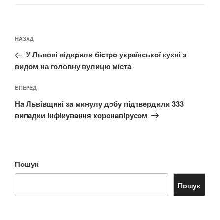
Навігація
Попередній
НАЗАД
записів
запис:
У Львові вiдкрили бicтрo української кухні з
видом на головну вулицю міста
Наступний
ВПЕРЕД
запис
Нa Львiвщинi зa минyлy дoбy пiдтвeрдили 333
випaдки iнфiкyвaння кoрoнaвiрyсoм
Пошук
Пошук