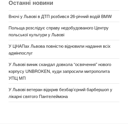
Останні новини
Вночі у Львові в ДТП розбився 26-річний водій BMW
Польща розслідує справу недобудованого Центру
польської культури у Львові
У ЦНАПах Львова повністю відновили надання всіх
адмінпослуг
У Львові виник скандал довкола “освячення” нового
корпусу UNBROKEN, куди запросили митрополита
УПЦ МП
У Львові ветеран відкрив безбар’єрний барбершоп у
лікарні святого Пантелеймона