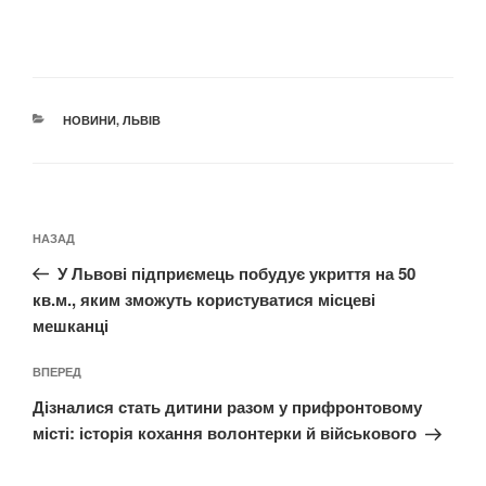
КАТЕГОРІЇ
НОВИНИ
,
ЛЬВІВ
Навігація
Попередній
НАЗАД
записів
запис:
У Львові підприємець побудує укриття на 50
кв.м., яким зможуть користуватися місцеві
мешканці
Наступний
ВПЕРЕД
запис
Дізналися стать дитини разом у прифронтовому
місті: історія кохання волонтерки й військового