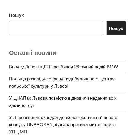
Пошук
Пошук
Останні новини
Вночі у Львові в ДТП розбився 26-річний водій BMW
Польща розслідує справу недобудованого Центру
польської культури у Львові
У ЦНАПах Львова повністю відновили надання всіх
адмінпослуг
У Львові виник скандал довкола “освячення” нового
корпусу UNBROKEN, куди запросили митрополита
УПЦ МП