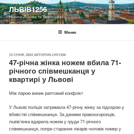
Перейти
ЛЬВІВ1256
до
Новини Львова та Львівщини
вмісту
Меню
ОПУБЛІКОВАНО
10 СІЧНЯ, 2024
АВТОРОМ
LVIV1256
47-річна жінка ножем вбила 71-
річного співмешканця у
квартирі у Львові
Між парою виник раптовий конфлікт
У Львові поліція затримала 47-річну жінку за підозрою у
вбивстві співмешканця. За даними правоохоронців,
львів’янка вдарила ножем у груди 71-річного
співмешканця, попри старання лікарів чоловік помер у