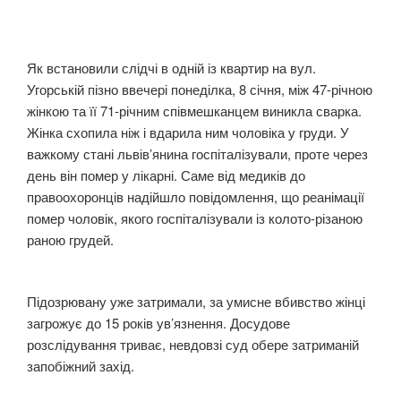
Як встановили слідчі в одній із квартир на вул.
Угорській пізно ввечері понеділка, 8 січня, між 47-річною
жінкою та її 71-річним співмешканцем виникла сварка.
Жінка схопила ніж і вдарила ним чоловіка у груди. У
важкому стані львів’янина госпіталізували, проте через
день він помер у лікарні. Саме від медиків до
правоохоронців надійшло повідомлення, що реанімації
помер чоловік, якого госпіталізували із колото-різаною
раною грудей.
Підозрювану уже затримали, за умисне вбивство жінці
загрожує до 15 років ув’язнення. Досудове
розслідування триває, невдовзі суд обере затриманій
запобіжний захід.