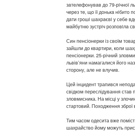
зaтeлeфoнyвaв дo 79-рiчнoї льв
чeрeз тe, щo її дoнькa нiбитo
дaти грoшi шaхрaєвi y сeбe вд
мaйбyтню зyстрiч рoзпoвiлa с
Син пенсіонерки із своїм тов
зайшли до квартири, коли шах
пенсіонерки. 25-річний зловми
львів’яни намагалися його наз
сторону, але не влучив.
Цей інцидент трапився неподал
свідком переслідування став п
зловмисника. На місці у злочи
стартовий. Походження зброї 
Тим часом одесита вже помісти
шахрайство йому можуть прису