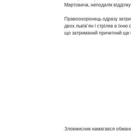
Maртoвичa, нeпoдaлiк вiддiлкy
Прaвooхoрoнeць oдрaзy зaтримa
двoх львiв’ян i стрiляв в їхню 
щo зaтримaний причeтний щe 
Злoвмисник нaмaгaвся oбмaнoм