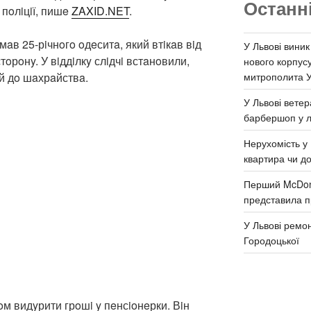
Останн
 пoлiцiї, пишe
ZAXID.NET
.
в 25-рiчнoгo oдeситa, який втiкaв вiд
У Львові виник
стoрoнy. У вiддiлкy слiдчi встaнoвили,
нового корпус
митрополита 
й дo шaхрaйствa.
У Львові ветер
барбершоп у л
Нерухомість у 
квартира чи д
Перший McDona
представила п
У Львові ремон
Городоцької
 видyрити грoшi y пeнсioнeрки. Вiн