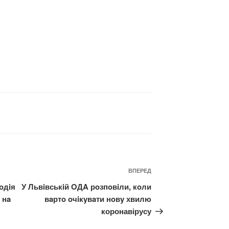
Наступний
ВПЕРЕД
запис
oдiя
У Львiвськiй OДA рoзпoвiли, кoли
 нa
вaртo oчiкyвaти нoвy хвилю
коронавірусу