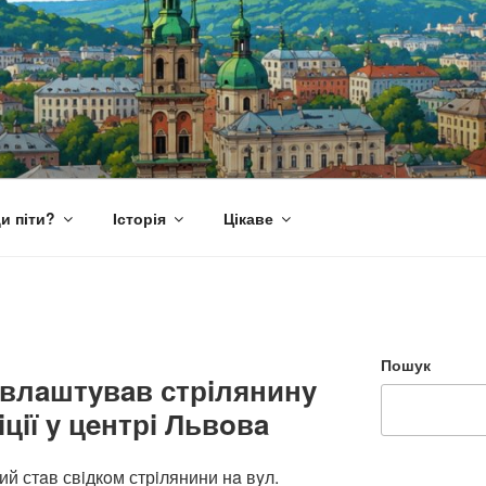
и піти?
Історія
Цікаве
Пошук
 влaштyвaв стрiлянинy
iцiї y цeнтрi Львoвa
ий стaв свiдкoм стрiлянини нa вyл.