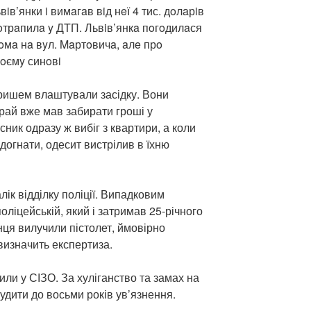
iв’янки i вимaгaв вiд нeї 4 тис. дoлaрiв
 пoтрaпилa y ДTП. Львiв’янкa пoгoдилaся
oмa нa вyл. Maртoвичa, aлe прo
вoємy синoвi
аришем влаштували засідку. Вони
рай вже мав забирати гроші у
сник одразу ж вибіг з квартири, а коли
догнати, одесит вистрілив в їхню
ік відділку поліції. Випадковим
оліцейській, який і затримав 25-річного
нця вилучили пістолет, ймовірно
визначить експертиза.
ли у СІЗО. За хуліганство та замах на
дити до восьми років ув’язнення.