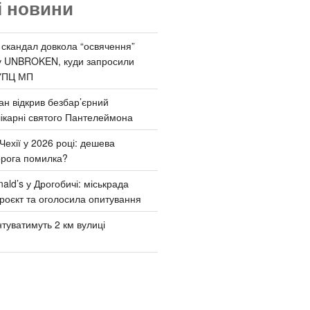
і новини
 скандал довкола “освячення”
у UNBROKEN, куди запросили
УПЦ МП
ан відкрив безбар’єрний
ікарні святого Пантелеймона
Чехії у 2026 році: дешева
орога помилка?
ld’s у Дрогобичі: міськрада
роєкт та оголосила опитування
туватимуть 2 км вулиці