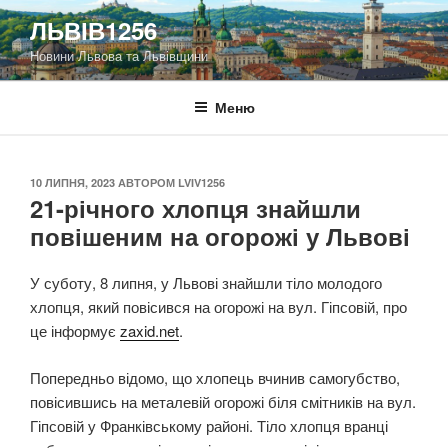
Перейти
ЛЬВІВ1256
до
Новини Львова та Львівщини
вмісту
Меню
ОПУБЛІКОВАНО
10 ЛИПНЯ, 2023
АВТОРОМ
LVIV1256
21-річного хлопця знайшли
повішеним на огорожі у Львові
У суботу, 8 липня, у Львові знайшли тіло молодого
хлопця, який повісився на огорожі на вул. Гіпсовій, про
це інформує
zaxid.net
.
Попередньо відомо, що хлопець вчинив самогубство,
повісившись на металевій огорожі біля смітників на вул.
Гіпсовій у Франківському районі. Тіло хлопця вранці