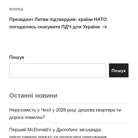
Наступний
ВПЕРЕД
запис
Президент Литви підтвердив: країни НАТО
погодились скасувати ПДЧ для України
Пошук
Пошук
Останні новини
Нерухомість у Чехії у 2026 році: дешева квартира чи
дорога помилка?
Перший McDonald’s у Дрогобичі: міськрада
представила проєкт та оголосила опитування