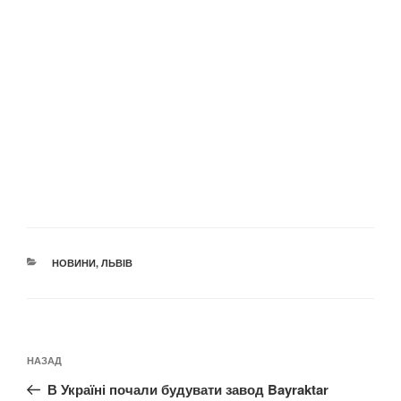
КАТЕГОРІЇ
НОВИНИ
,
ЛЬВІВ
Навігація
Попередній
НАЗАД
записів
запис:
В Україні почали будувати завод Bayraktar