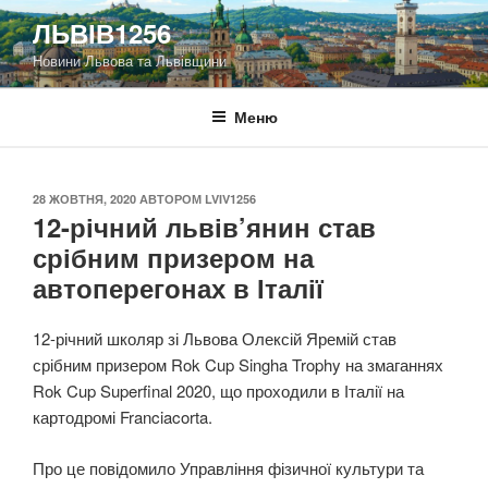
Перейти
ЛЬВІВ1256
до
Новини Львова та Львівщини
вмісту
Меню
ОПУБЛІКОВАНО
28 ЖОВТНЯ, 2020
АВТОРОМ
LVIV1256
12-річний львів’янин став
срібним призером на
автоперегонах в Італії
12-річний школяр зі Львова Олексій Яремій став
срібним призером Rok Cup Singha Trophy на змаганнях
Rok Cup Superfinal 2020, що проходили в Італії на
картодромі Franciacorta.
Про це повідомило Управління фізичної культури та