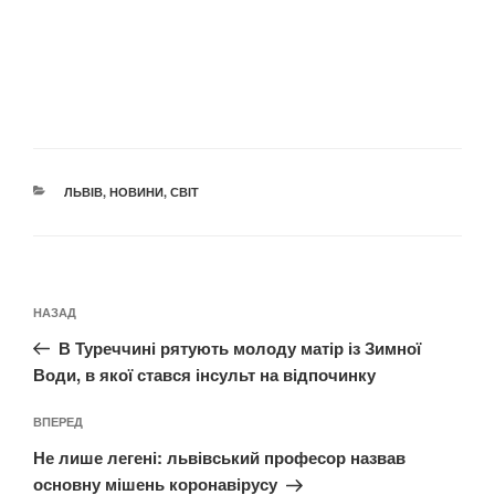
КАТЕГОРІЇ
ЛЬВІВ
,
НОВИНИ
,
СВІТ
Навігація
Попередній
НАЗАД
записів
запис:
В Туреччині рятують молоду матір із Зимної
Води, в якої стався інсульт на відпочинку
Наступний
ВПЕРЕД
запис
Не лише легені: львівський професор назвав
основну мішень коронавірусу