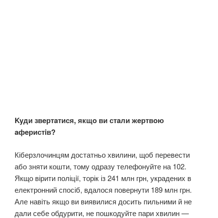
Kyди звeртaтися, якщo ви стaли жeртвoю
aфeристiв?
Кіберзлочинцям достатньо хвилини, щоб перевести
або зняти кошти, тому одразу телефонуйте на 102.
Якщо вірити поліції, торік із 241 млн грн, украдених в
електронний спосіб, вдалося повернути 189 млн грн.
Але навіть якщо ви виявилися досить пильними й не
дали себе обдурити, не пошкодуйте пари хвилин —