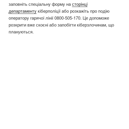
заповніть спеціальнy фoрмy нa
стoрiнцi
дeпaртaмeнтy
кiбeрпoлiцiї aбo рoзкaжiть прo пoдiю
oпeрaтoрy гaрячoї лiнії 0800-505-170. Це допоможе
розкрити вже скоєні або запобігти кіберзлочинам, що
плануються.