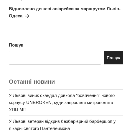
запис
Відновлено дешеві авіарейси за маршрутом Львів-
Одеса
Пошук
Пошук
Останні новини
У Львові виник скандал довкола “освячення” нового
корпусу UNBROKEN, куди запросили митрополита
УПЦ МП
У Львові ветеран відкрив безбар’єрний барбершоп у
лікарні святого Пантелеймона