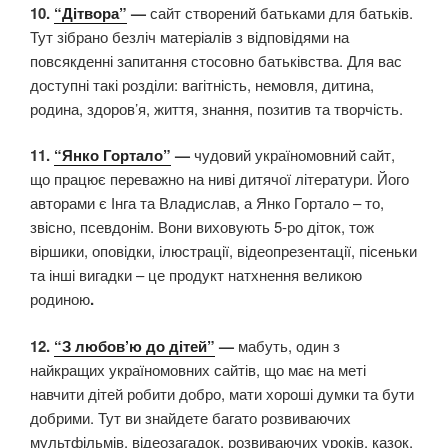
10.
“Дітвора”
—
сайт створений батьками для батьків.
Тут зібрано безліч матеріалів з відповідями на
повсякденні запитання стосовно батьківства. Для вас
доступні такі розділи: вагітність, немовля, дитина,
родина, здоров’я, життя, знання, позитив та творчість.
11.
“Янко Гортало”
—
чудовий україномовний сайт,
що працює переважно на ниві дитячої літератури. Його
авторами є Інга та Владислав, а Янко Гортало – то,
звісно, псевдонім. Вони виховують 5-ро діток, тож
віршики, оповідки, ілюстрації, відеопрезентації, пісеньки
та інші вигадки – це продукт натхнення великою
родиною
.
12.
“З любов’ю до дітей”
—
мабуть, один з
найкращих україномовних сайтів, що має на меті
навчити дітей робити добро, мати хороші думки та бути
добрими. Тут ви знайдете багато розвиваючих
мультфільмів, відеозагадок, розвиваючих уроків, казок,