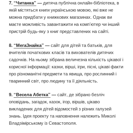
7.
“Читанка”
—
дитяча публічна онлайн-бібліотека, в
якій містяться книги українською мовою, які вже не
можна придбати у книжкових магазинах. Однак ви
маєте можливість завантажити на комп’ютер чи інший
пристрій будь-яку з книг представлених на сайті.
8.
“МегаЗнайка”
—
сайт для дітей та батьків, для
вчителів початкових класів та вихователів дитячих
садочків. На ньому зібрана величезна кількість цікавої і
корисної інформації: казки, вірші, ігри, пісні, цікаві факти
про різноманітні предмети та явища, про рослинний і
тваринний світ, про людину та її діяльність.
9.
“Весела Абетка”
—
сайт, де зібрано безліч
оповідань, загадок, казок, ігор, віршів, цікаво
викладених для дітей відомостей з різних галузей
знань. Ідея проекту та наповнення належить Миколі
Владзімірському із Севастополя.