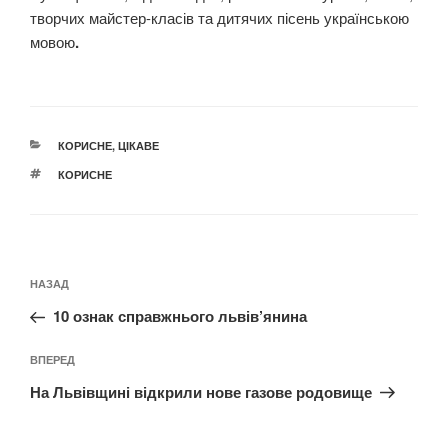
творчих майстер-класів та дитячих пісень українською
мовою
.
КАТЕГОРІЇ
КОРИСНЕ
,
ЦІКАВЕ
ПОЗНАЧКИ
КОРИСНЕ
Навігація
Попередній
НАЗАД
записів
запис:
​10 ознак справжнього львів’янина
Наступний
ВПЕРЕД
запис
На Львівщині відкрили нове газове родовище