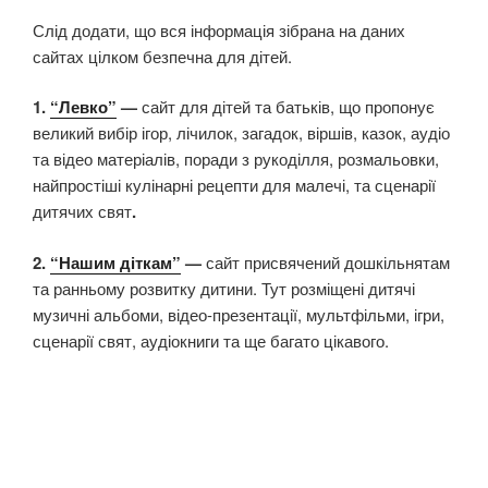
Слід додати, що вся інформація зібрана на даних
сайтах цілком безпечна для дітей.
1.
“Левко”
—
сайт для дітей та батьків, що пропонує
великий вибір ігор, лічилок, загадок, віршів, казок, аудіо
та відео матеріалів, поради з рукоділля, розмальовки,
найпростіші кулінарні рецепти для малечі, та сценарії
дитячих свят
.
2.
“Нашим діткам”
—
сайт присвячений дошкільнятам
та ранньому розвитку дитини. Тут розміщені дитячі
музичні альбоми, відео-презентації, мультфільми, ігри,
сценарії свят, аудіокниги та ще багато цікавого.