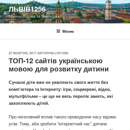
Перейти
ЛЬВІВ1256
до
Новини Львова та Львівщини
вмісту
Меню
ОПУБЛІКОВАНО
27 ЖОВТНЯ, 2017
АВТОРОМ
LVIV1256
ТОП-12 сайтів українською
мовою для розвитку дитини
Сучасні діти вже не уявляють свого життя без
комп’ютера та Інтернету: ігри, соцмережі, відео,
мультфільми – це ще не весь перелік занять, які
захоплюють дітей.
Про негативний вплив такого проведення часу відомо
усім. Тому, аби зробити “інтернетний час” дитини