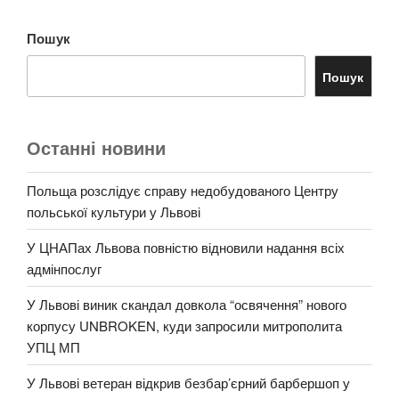
Пошук
Пошук
Останні новини
Польща розслідує справу недобудованого Центру
польської культури у Львові
У ЦНАПах Львова повністю відновили надання всіх
адмінпослуг
У Львові виник скандал довкола “освячення” нового
корпусу UNBROKEN, куди запросили митрополита
УПЦ МП
У Львові ветеран відкрив безбар’єрний барбершоп у