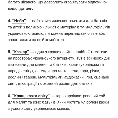
багато цікавого, що дозволить огранізувати відпочинок
вашої дитини
.
4.
“Небо”
—
сайт християнської тематики для батьків
та дітей з великою кількістю матеріалів та мультфільмів
українською мовою, які можна переглядати online або
завантажити на свій комп’ютер.
5.
“Казкар”
—
один з кращих сайтів подібної тематики
на просторах українського Інтернету. Тут є всі необхідні
матеріали для малечі та батьків: казки (українські та
народів світу), легенди про міста, села, гори, річки,
рослин і тварин, мультфільми, аудіоказки, ігри, сценарії
свят, ілюстрації та окремий розділ для батьків.
6.
“Кращі казки світу”
—
гарно проілюстрований сайт
для малят та їхніх батьків, який містить улюблені казки
з усього світу українською мовою.