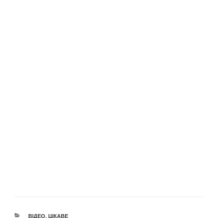
КАТЕГОРІЇ
ВІДЕО
,
ЦІКАВЕ