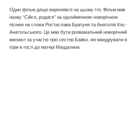
Один фільм дещо вирізнявся на цьому тлі. Фільм мав
назву “Сійся, родися” за однойменною новорічною
піснею на слова Ростислава Братуня та Анатолія Кос-
Анатольського. Це мав бути розважальний новорічний
мюзикл за участю тріо сестер Байко, які мандрували в
гори в гості до матері Магдалини.