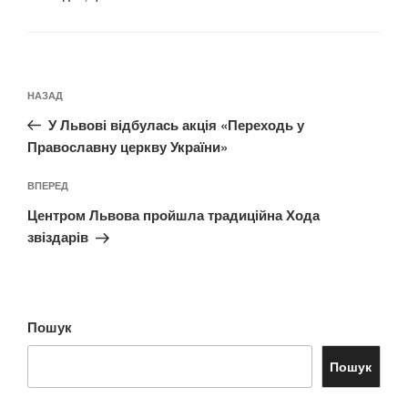
Навігація
Попередній
НАЗАД
записів
запис:
У Львові відбулась акція «Переходь у
Православну церкву України»
Наступний
ВПЕРЕД
запис
Центром Львова пройшла традиційна Хода
звіздарів
Пошук
Пошук