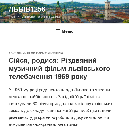
Перейти
ЛЬВІВ1256
до
Новини Львова та Львівщини
вмісту
Меню
ОПУБЛІКОВАНО
8 СІЧНЯ, 2019
АВТОРОМ
ADMINHQ
Сійся, родися: Різдвяний
музичний фільм львівського
телебачення 1969 року
У 1969-му році радянська влада Львова та чисельні
мешканці найбільшого в Західній Україні міста
святкували 30-річчя приєднання західноукраїнських
земель до складу Радянської України. З цієї нагоди
різні кіностудії країни виробляли документальні чи
документально-хронікальні стрічки.