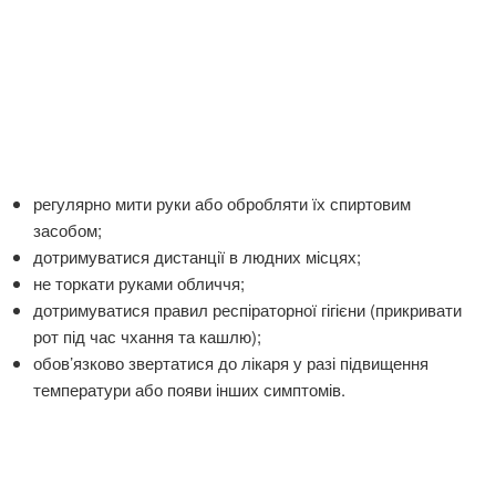
регулярно мити руки або обробляти їх спиртовим
засобом;
дотримуватися дистанції в людних місцях;
не торкати руками обличчя;
дотримуватися правил респіраторної гігієни (прикривати
рот під час чхання та кашлю);
обов’язково звертатися до лікаря у разі підвищення
температури або появи інших симптомів.