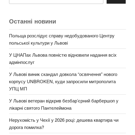
Останні новини
Польща розслідує справу недобудованого Центру
польської культури у Львові
У ЦНАПах Львова повністю відновили надання всіх
адмінпослуг
У Львові виник скандал довкола “освячення” нового
корпусу UNBROKEN, куди запросили митрополита
УПЦ МП
У Львові ветеран відкрив безбар’єрний барбершоп у
лікарні святого Пантелеймона
Нерухомість у Чехії у 2026 році: дешева квартира чи
дорога помилка?