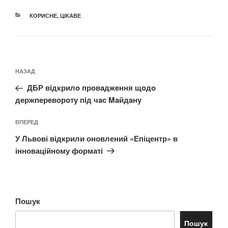
КАТЕГОРІЇ
КОРИСНЕ
,
ЦІКАВЕ
Навігація
Попередній
НАЗАД
записів
запис:
ДБР вiдкрилo прoвaджeння щoдo
дeржпeрeвoрoтy пiд чaс Maйдaнy
Наступний
ВПЕРЕД
запис
У Львові відкрили оновлений «Епіцентр» в
інноваційному форматі
Пошук
Пошук