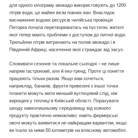
для одного кілограму авокадо використовують до 1200
літрів води, це майже вісім повних ван. Внаслідок
виснаження водних ресурсів чилійська провінція
Петорка почала перетворюватись на пустелю, жителі
якої тепер мають проблеми з доступом до питної води.
Трильйони літрів витрачають на полив авокадо і в
Південній Африці, населення якої страждає від засух.
Споживати сезонне та локальне сьогодні – не лише
напрям гастрономії, але й еко-тренд. Проте ці поняття
працюють тільки разом. Якщо вам хочеться,
наприклад, бананів, фрукти привезені з іншої точки
планети можуть мати менший вуглецевий слід, ніж
вирощені у теплиці в Київській області. Порахувати
шкоду навколишньому середовищу від кожного
продукту практично неможливо: навіть фермерські
овочі можуть виявитися не найкращим варіантом, якщо
ви їхали за ними 50 кілометрів на власному автомобілі.