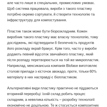
але часто лише в спеціальних, промислових умовах.
Щоб система працювала, вироби з такого пластику
потрібно окремо сортувати, й створити технологію та
інфраструктуру для компостування.
Пластик також може бути біорозкладним. Кожен
виробник такого пластику має власну технологію, тому
досліджень, які підтвердили б безпечність продуктів
його розкладу вкрай бракує. Крім того, часто у вироби
додають певний відсоток звичайного пластику, який
після розпаду перетворюється на той же микропластик.
Наприклад, мексиканська компанія Biofase виготовляє
столові прилади з кісточок авокадо, проте, тільки 60%
матеріалу в них насправді є біопластиком.
Альтернативні види пластику практично не піддаються
вторинній переробці: їхній склад робить процес
складним, а невелика кількість – розробку технології
економічно не доцільною. Те ж стосується композитних