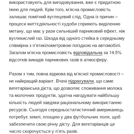
використовують для вигодовування, вже є придатною
їжею для людей. Крім того, м’ясна промисловість
залишає помітний вуглецевий слід. Одна із причин –
процеси життєдіяльності худоби сприяють виділенню
метану, що має у рази сильніший парниковий ефект, ніж
вуглекислий газ. Шкода від одного стейка в середньому
співмірна з п’ятикілометровою поїздкою на автомобілі.
Загалом м’ясна промисловість
відповідальна
за 14.5%
відсотків викидів парникових газів в атмосферу.
Разом з тим, повна відмова від м’ясної промисловості –
не найкращий варіант. Вчені
підрахували
, що саме
вегетаріанська дієта, що дозволяє споживання молока
та молочних продуктів, здатна нагодувати найбільшу
кількість людей завдяки раціональному використанню
ресурсів. Сьогодні середньостатистичний американець
потребує землі, площею у два футбольних поля, щоб
забезпечити свою річну дієту. Для вегетаріанців це
число скорочується у п’ять разів.