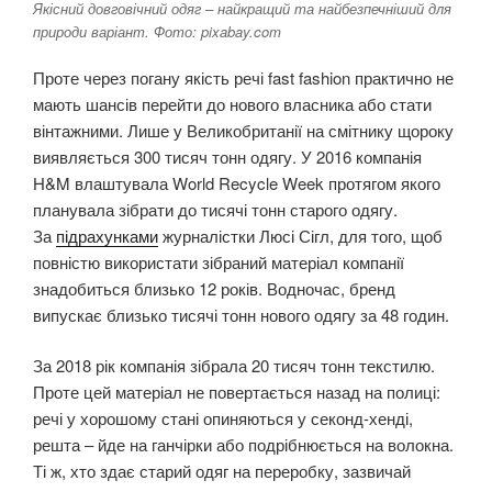
Якісний довговічний одяг – найкращий та найбезпечніший для
природи варіант. Фото: pixabay.com
Проте через погану якість речі fast fashion практично не
мають шансів перейти до нового власника або стати
вінтажними. Лише у Великобританії на смітнику щороку
виявляється 300 тисяч тонн одягу. У 2016 компанія
H&M влаштувала World Recycle Week протягом якого
планувала зібрати до тисячі тонн старого одягу.
За
підрахунками
журналістки Люсі Сігл, для того, щоб
повністю використати зібраний матеріал компанії
знадобиться близько 12 років. Водночас, бренд
випускає близько тисячі тонн нового одягу за 48 годин.
За 2018 рік компанія зібрала 20 тисяч тонн текстилю.
Проте цей матеріал не повертається назад на полиці:
речі у хорошому стані опиняються у секонд-хенді,
решта – йде на ганчірки або подрібнюється на волокна.
Ті ж, хто здає старий одяг на переробку, зазвичай