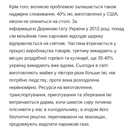
Крім того, великою проблемою залишається також
надмірне споживання. 40% їжі, виготовленої у США,
ніколи не опиниться на столі. За
інформацією Держкомстату України у 2012 році, понад
сім мільйонів тонн харчових відходів щороку
відправляється на смітник. Частина втрачається у
процесі виробництва товарів, третину викидають у
місцях роздрібної торгівлі та кулінарії, ще 35-40%
українці викидають вже вдома. Сьогодні в світі
виготовляють майже у півтора рази більше їжі, ніж
потрібно людству, проте вона розподілена
нерівномірно. Ресурси на виготовлення,
транспортування, приготування та зберігання їжі
витрачаються дарма, коли шматок сиру починає
пліснявіти у вас в холодильнику, а згодом його
біологічні рештки, перегниваючи на звалищах,
продовжують виділяти парникові гази.