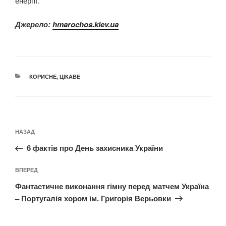
енергії.
Джерело:
hmarochos.kiev.ua
КАТЕГОРІЇ
КОРИСНЕ
,
ЦІКАВЕ
Навігація
Попередній
НАЗАД
записів
запис:
6 фактів про День захисника України
Наступний
ВПЕРЕД
запис
Фантастичне виконання гімну перед матчем Україна
– Португалія хором ім. Григорія Верьовки