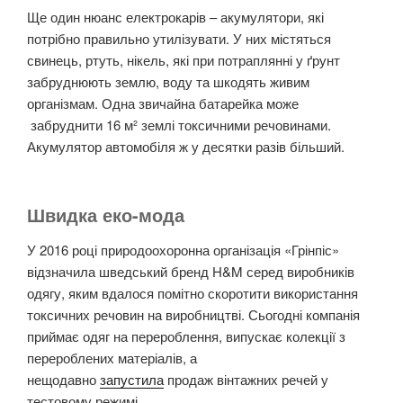
Ще один нюанс електрокарів – акумулятори, які
потрібно правильно утилізувати. У них містяться
свинець, ртуть, нікель, які при потраплянні у ґрунт
забруднюють землю, воду та шкодять живим
організмам. Одна звичайна батарейка може
забруднити 16 м² землі токсичними речовинами.
Акумулятор автомобіля ж у десятки разів більший.
Швидка еко-мода
У 2016 році природоохоронна організація «Грінпіс»
відзначила шведський бренд H&M серед виробників
одягу, яким вдалося помітно скоротити використання
токсичних речовин на виробництві. Сьогодні компанія
приймає одяг на перероблення, випускає колекції з
перероблених матеріалів, а
нещодавно
запустила
продаж вінтажних речей у
тестовому режимі.