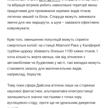
та вібрація вітряків робить навколишні території менш
придатними для проживання окремих видів птахів,
летючих мишей та білок. Споруди можуть змінювати
звичні для них маршрути, а шум – заважати ефективно
комунікувати.
Крім того, зменшенню популяцій можуть сприяти
смертельні колізії: на станції Altamont Pass у Каліфорнії
турбіни щороку збивають близько 1100 хижих птахів. І
хоча кількість жертв менша, ніж від зіткнення з
автомобілями чи будівлями у місті, такі випадки можуть
становити загрозу для малочисельних видів,
наприклад, беркутів.
Тому поки сфера Дайсона втілена лише на сторінках
наукової фантастики, альтернативні електростанції
залишаються значно чистішими з точки зору
вуглецевого сліду, проте ще не ідеальним джерелом