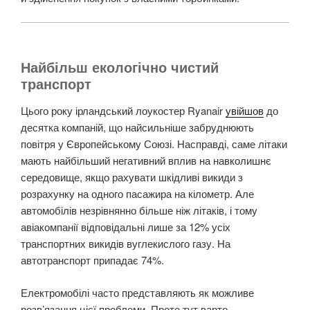
Найбільш екологічно чистий
транспорт
Цього року ірландський лоукостер Ryanair
увійшов
до
десятка компаній, що найсильніше забруднюють
повітря у Європейському Союзі. Насправді, саме літаки
мають найбільший негативний вплив на навколишнє
середовище, якщо рахувати шкідливі викиди з
розрахунку на одного пасажира на кілометр. Але
автомобілів незрівнянно більше ніж літаків, і тому
авіакомпанії відповідальні лише за 12% усіх
транспортних викидів вуглекислого газу. На
автотранспорт припадає 74%.
Електромобілі часто представляють як можливе
розв’язання цієї проблеми. Проте тут варто