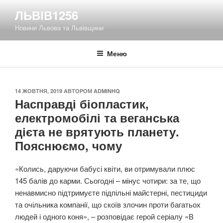
Перейти
ЛЬВІВ1256
до
Новини Львова та Львівщини
вмісту
Меню
ОПУБЛІКОВАНО
14 ЖОВТНЯ, 2019
АВТОРОМ
ADMINHQ
Насправді біопластик,
електромобілі та веганська
дієта не врятують планету.
Пояснюємо, чому
«Колись, даруючи бабусі квіти, ви отримували плюс
145 балів до карми. Сьогодні – мінус чотири: за те, що
ненавмисно підтримуєте підпільні майстерні, пестициди
та очільника компанії, що скоїв злочин проти багатьох
людей і одного коня», – розповідає герой серіалу «В