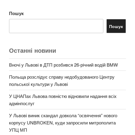
Пошук
Пошук
Останні новини
Вночі у Львові в ДТП розбився 26-річний водій BMW
Польща розслідує справу недобудованого Центру
польської культури у Львові
У ЦНАПах Львова повністю відновили надання всіх
адмінпослуг
У Львові виник скандал довкола “освячення” нового
корпусу UNBROKEN, куди запросили митрополита
УПЦ МП