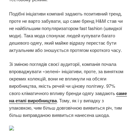
Подібні ініціативи компанії задають позитивний тренд,
проте не варто забувати, що саме бренд H&M став чи
не найбільшим популяризатором fast fashion (швидкої
моди). Така мода спонукає людей купувати багато
дешевого одягу, який майже відразу перестає бути
актуальним або зношується протягом короткого часу.
Зі зміною поглядів своєї аудиторії, компанія почала
впроваджувати «зелені» ініціативи, проте, за винятком
окремих колекцій, вони не вплинули на обсяги
виробництва, якість речей чи цінову політику. 97%
свого кліматичного впливу бренди одягу завдають
саме
на етапі виробництва
. Тому, як і у випадку з
упаковкою, чим більш довговічною виявиться річ, тим
більш виправданою виявиться нанесена шкода.