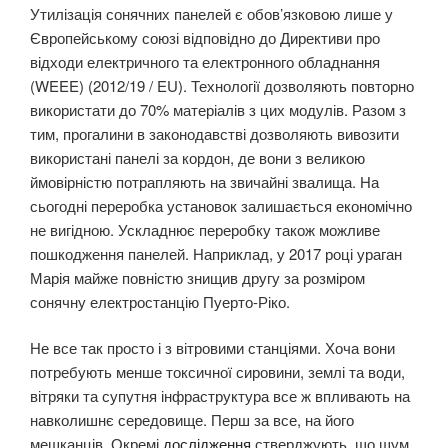
Утилізація сонячних панелей є обов’язковою лише у
Європейському союзі відповідно до Директиви про
відходи електричного та електронного обладнання
(WEEE) (2012/19 / EU). Технології дозволяють повторно
використати до 70% матеріалів з цих модулів. Разом з
тим, прогалини в законодавстві дозволяють вивозити
використані панелі за кордон, де вони з великою
ймовірністю потрапляють на звичайні звалища. На
сьогодні переробка установок залишається економічно
не вигідною. Ускладнює переробку також можливе
пошкодження панелей. Наприклад, у 2017 році ураган
Марія майже повністю знищив другу за розміром
сонячну електростанцію Пуерто-Ріко.
Не все так просто і з вітровими станціями. Хоча вони
потребують менше токсичної сировини, землі та води,
вітряки та супутня інфраструктура все ж впливають на
навколишнє середовище. Перш за все, на його
мешканців. Окремі
дослідження
стверджують, що шум