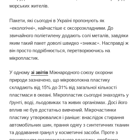
морських жителів.
Пакети, які сьогодні в Україні пропонують як
«екологічні», найчастіше є оксорозкладними. До
звичайного поліетилену додають солі металів, завдяки
яким такий пакет доволі швидко «зникає». Насправді ж
він просто подрібнюється, перетворюючись на
мікропластик.
У одному
зі звітів
Міжнародного союзу охорони
природи зазначено, що мікроволокна пластику
складають від 15% до 31% від загальної кількості
пластмаси в океані. Мікропластик сьогодні знаходять у
ґрунті, воді, льодовиках та живих організмах. Досі його
вплив не був достатньо вивчений. Мікрочастинки
пластику утворювалися і раніше: внаслідок стирання
автомобільних шин, прання одягу з синтетичних тканин
та додавання гранул у косметичні засоби. Проте з
поширенням оксорозкладного пластику, проблема