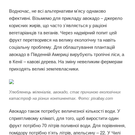
Водночас, не всі альтернативи м’ясу однаково
ефективні. Візьмемо для прикладу авокадо – джерело
корисних жирів, що часто з’являється у раціоні
вегетаріанців та веганів. Через надмірний попит цей
фрукт перетворився на велику екологічну та навіть
соціальну проблему. Для облаштування плантацій
авокадо в Південній Америці вирубують тропічні ліси, а
в Кенії – кавові дерева. На зміну невеликим фермерам
приходять великі землевласники.
Улюбленець міленіалів, авокадо, стає причиною екологічних
катастроф на різних континентах. Фото: pixabay.com
Авокадо також потребує величезної кількості води. У
сприятливому кліматі, для того, щоб виростити один
фрукт потрібно 70 літрів поливної води. Для порівняння,
помідору потрібно п’ять літрів, апельсину – 22. У Чилі