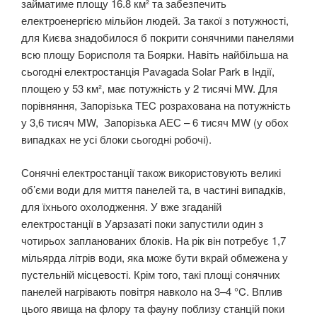
займатиме площу 16.8 км² та забезпечить
електроенергією мільйон людей. За такої з потужності,
для Києва знадобилося б покрити сонячними панелями
всю площу Борисполя та Боярки. Навіть найбільша на
сьогодні електростанція Pavagada Solar Park в Індії,
площею у 53 км², має потужність у 2 тисячі MW. Для
порівняння, Запорізька TEC розрахована на потужність
у 3,6 тисяч MW, Запорізька АЕС – 6 тисяч MW (у обох
випадках не усі блоки сьогодні робочі).
Сонячні електростанції також використовують великі
об’єми води для миття панелей та, в частині випадків,
для їхнього охолодження. У вже згаданій
електростанції в Уарзазаті поки запустили один з
чотирьох запланованих блоків. На рік він потребує 1,7
мільярда літрів води, яка може бути вкрай обмежена у
пустельній місцевості. Крім того, такі площі сонячних
панелей нагрівають повітря навколо на 3–4 °C. Вплив
цього явища на флору та фауну поблизу станцій поки