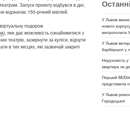
Останн
театрам. Запуск проекту відбувся в дні,
и відзначає 150-річний ювілей.
У Львові виник
 віртуальну подорож
нового корпус
митрополита 
ua
), яке дає можливість ознайомитися з
х театрів, зазирнути за куліси, відчути
У Львові ветер
ати в тих місцях, які зазвичай закриті
барбершоп у л
Нерухомість у 
квартира чи д
Перший McDona
представила п
У Львові ремон
Городоцької