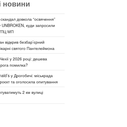
і новини
 скандал довкола “освячення”
у UNBROKEN, куди запросили
УПЦ МП
ан відкрив безбар’єрний
ікарні святого Пантелеймона
Чехії у 2026 році: дешева
орога помилка?
ld’s у Дрогобичі: міськрада
роєкт та оголосила опитування
туватимуть 2 км вулиці