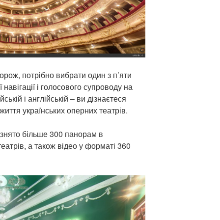
орож, потрібно вибрати один з п’яти
ї навігації і голосового супроводу на
йській і англійській – ви дізнаєтеся
 життя українських оперних театрів.
дзнято більше 300 панорам в
еатрів, а також відео у форматі 360