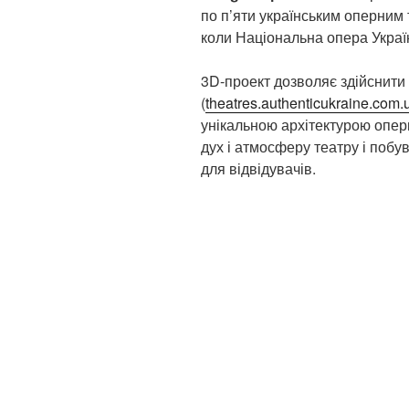
по п’яти українським оперним 
коли Національна опера Україн
3D-проект дозволяє здійснити
(
theatres.authenticukraine.com.
унікальною архітектурою оперни
дух і атмосферу театру і побув
для відвідувачів.