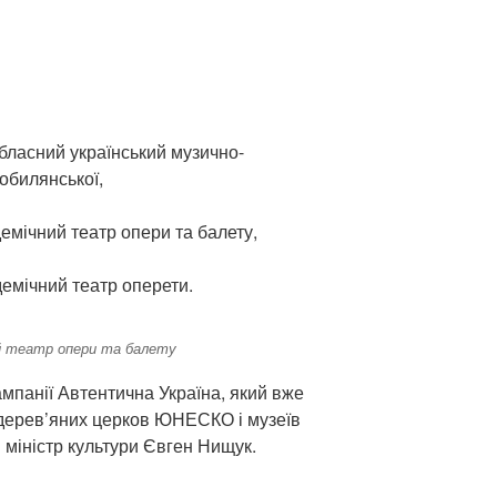
бласний український музично-
обилянської,
емічний театр опери та балету,
демічний театр оперети.
ий театр опери та балету
мпанії Автентична Україна, який вже
 дерев’яних церков ЮНЕСКО і музеїв
в міністр культури Євген Нищук.