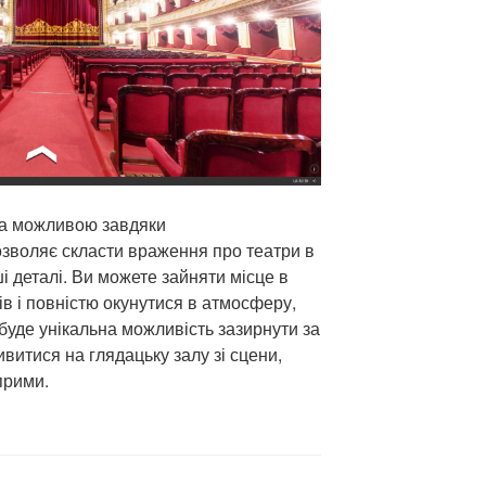
ала можливою завдяки
озволяє скласти враження про театри в
і деталі. Ви можете зайняти місце в
в і повністю окунутися в атмосферу,
с буде унікальна можливість зазирнути за
ивитися на глядацьку залу зі сцени,
прими.