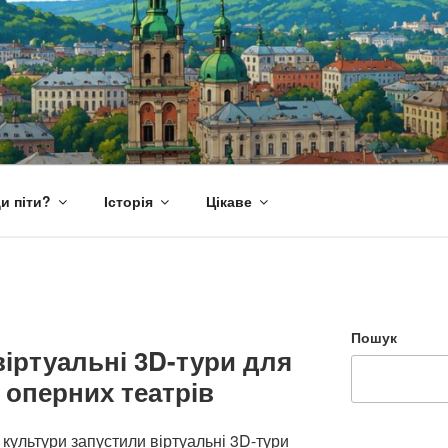
и піти?
Історія
Цікаве
Пошук
віртуальні 3D-тури для
 оперних театрів
 культури запустили віртуальні 3D-тури