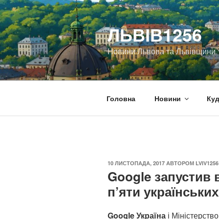
Перейти
до
ЛЬВІВ1256
вмісту
Новини Львова та Львівщини
Головна
Новини
Куд
ОПУБЛІКОВАНО
10 ЛИСТОПАДА, 2017
АВТОРОМ
LVIV1256
Google запустив 
п’яти українських
Google Україна
і Міністерство