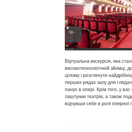
Віртуальна екскурсія, яка ст
високотехнологічній зйомці, д
цілому і розглянути найдрібніш
перших рядах залу для глядачі
панує в опері. Крім того, у ва
лаштунки театрів, а також под
відчувши себе в ролі оперної 