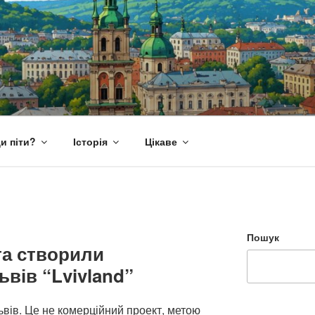
и піти?
Історія
Цікаве
Пошук
та створили
ьвів “Lvivland”
Львів. Це не комерційний проект, метою