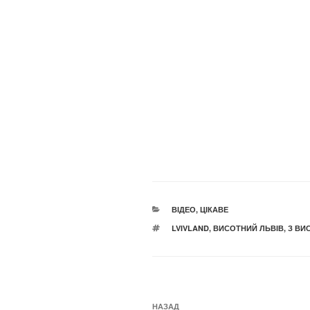
КАТЕГОРІЇ
ВІДЕО
,
ЦІКАВЕ
ПОЗНАЧКИ
LVIVLAND
,
ВИСОТНИЙ ЛЬВІВ
,
З ВИ
Навігація
Попередній
НАЗАД