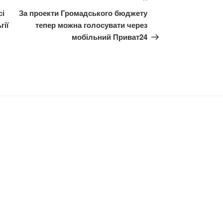
запис
сі
За проекти Громадського бюджету
гії
тепер можна голосувати через
мобільний Приват24