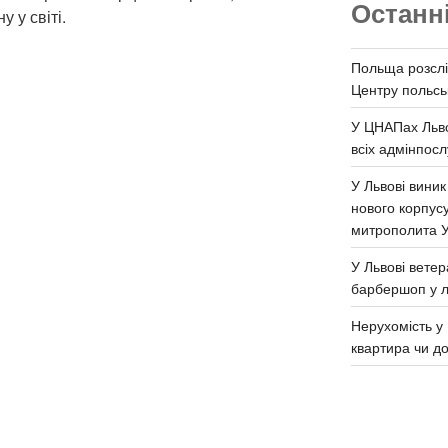
Останн
 у світі.
Польща розслі
Центру польськ
У ЦНАПах Льво
всіх адмінпосл
У Львові виник
нового корпус
митрополита 
У Львові ветер
барбершоп у л
Нерухомість у 
квартира чи д