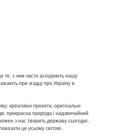
це те, з чим часто асоціюють нашу
еважають при згадці про Україну в
иву: креативні проекти, оригінальні
юди, прекрасна природа і надзвичайний
, кожен з нас творить державу сьогодні,
 показати це усьому світові.