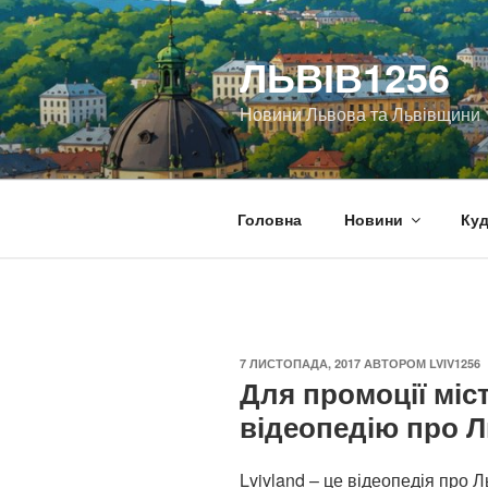
Перейти
до
ЛЬВІВ1256
вмісту
Новини Львова та Львівщини
Головна
Новини
Куд
ОПУБЛІКОВАНО
7 ЛИСТОПАДА, 2017
АВТОРОМ
LVIV1256
Для промоції міс
відеопедію про Л
Lvivland – це відеопедія про 