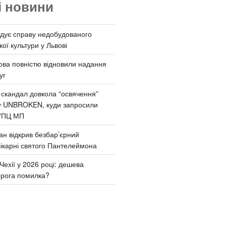
і новини
дує справу недобудованого
ої культури у Львові
ва повністю відновили надання
уг
 скандал довкола “освячення”
у UNBROKEN, куди запросили
УПЦ МП
ан відкрив безбар’єрний
ікарні святого Пантелеймона
Чехії у 2026 році: дешева
орога помилка?