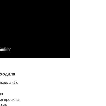
 ходила
крила (2),
ла.
ся просила:
мене,