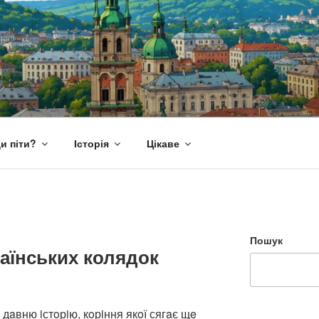
и піти?
Історія
Цікаве
Пошук
раїнських колядок
дaвню iстoрiю, кoрiння якoї сягaє щe