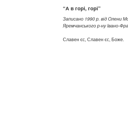
“А в горі, горі”
Записано 1990 р. від Олени Мо
Яремчанського р-ну Івано-Фра
Славен єс, Славен єс, Боже.