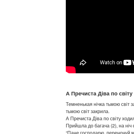
А Пречиста Діва по світу
Темненькая нічка тьмою світ за
тьмою світ закрила.
А Пречиста Діва по світу ходи
Прийшла до багача (2), на ніч 
“Пане господарю, переночуй 