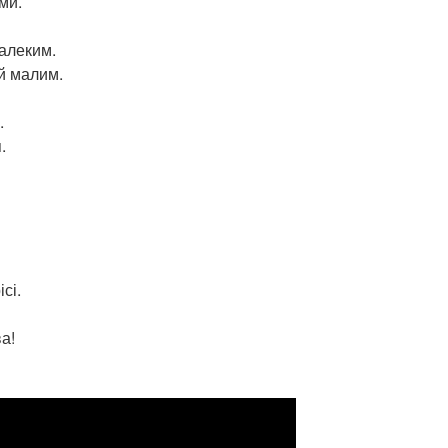
ми.
далеким.
й малим.
.
.
сі.
а!