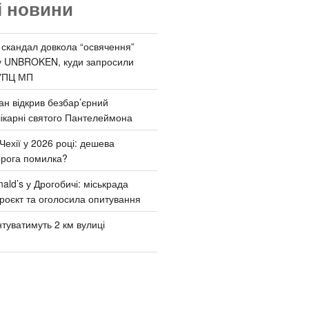
і новини
 скандал довкола “освячення”
у UNBROKEN, куди запросили
УПЦ МП
ан відкрив безбар’єрний
ікарні святого Пантелеймона
Чехії у 2026 році: дешева
орога помилка?
ld’s у Дрогобичі: міськрада
роєкт та оголосила опитування
туватимуть 2 км вулиці