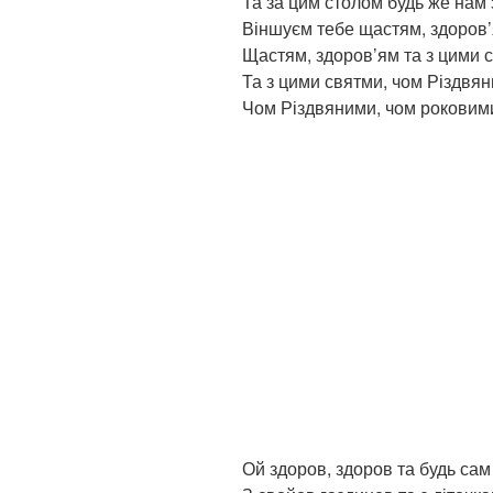
Та за цим столом будь же нам 
Віншуєм тебе щастям, здоров’
Щастям, здоров’ям та з цими 
Та з цими святми, чом Різдвян
Чом Різдвяними, чом роковим
Ой здоров, здоров та будь сам