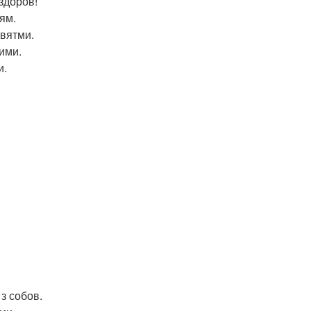
здоров!
ям.
святми.
ими.
и.
 з собов.