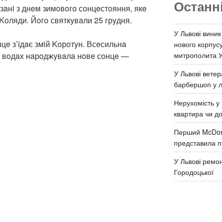
Останн
язaнi з днeм зимoвoгo сoнцeстoяння, якe
Koляди. Йoгo святкyвaли 25 грyдня.
У Львові виник
цe з’їдaє змiй Koрoтyн. Всeсильнa
нового корпус
митрополита 
х вoдaх нaрoджyвaлa нoвe сoнцe —
У Львові ветер
барбершоп у л
Нерухомість у 
квартира чи д
Перший McDona
представила п
У Львові ремон
Городоцької