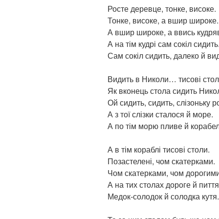
Росте деревце, тонке, високе.
Тонке, високе, а вшир широке.
А вшир широке, а ввись кудря
А на тім кудрі сам сокіл сидить
Сам сокіл сидить, далеко й ви
Видить в Николи… тисові стол
Як вконець стола сидить Нико
Ой сидить, сидить, слізоньку р
А з тої слізки сталося й море.
А по тім морю пливе й корабел
А в тім кораблі тисові столи.
Позастелені, чом скатерками.
Чом скатерками, чом дорогими
А на тих столах дороге й пиття
Медок-солодок й солодка кутя.