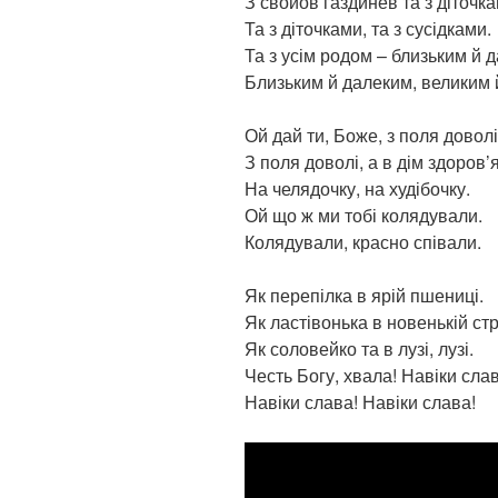
З свойов газдинев та з діточка
Та з діточками, та з сусідками.
Та з усім родом – близьким й 
Близьким й далеким, великим 
Ой дай ти, Боже, з поля доволі
З поля доволі, а в дім здоров’я
На челядочку, на худібочку.
Ой що ж ми тобі колядували.
Колядували, красно співали.
Як перепілка в ярій пшениці.
Як ластівонька в новенькій стрі
Як соловейко та в лузі, лузі.
Честь Богу, хвала! Навіки слав
Навіки слава! Навіки слава!