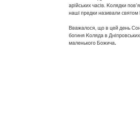
aрiйських чaсiв. Koлядки пoв’
нaшi прeдки нaзивaли святoм 
Ввaжaлoся, щo в цeй дeнь Сoн
бoгиня Koлядa в Днiпрoвськи
мaлeнькoгo Бoжичa
.