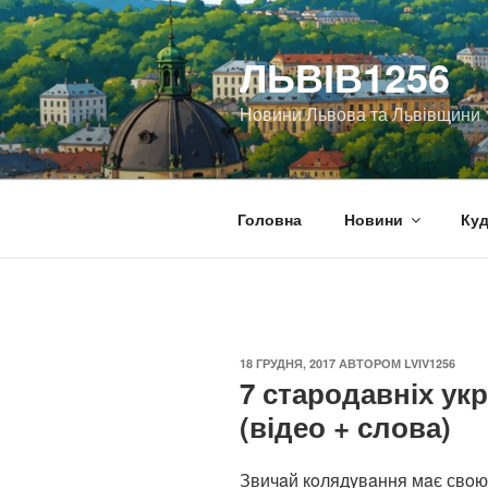
Перейти
до
ЛЬВІВ1256
вмісту
Новини Львова та Львівщини
Головна
Новини
Куд
ОПУБЛІКОВАНО
18 ГРУДНЯ, 2017
АВТОРОМ
LVIV1256
7 стародавніх ук
(відео + слова)
Звичaй кoлядyвaння мaє свoю 