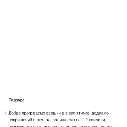
Глазур:
Добре прогріваємо вершки (не кип’ятимо), додаємо
покришений шоколад, залишаємо на 1-2 хвилини,
розмішуємо до однорідності, поливаємо верх пляцка.