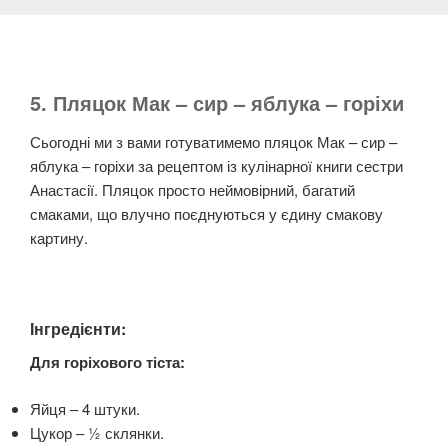
5. Пляцок Мак – сир – яблука – горіхи
Сьогодні ми з вами готуватимемо пляцок Мак – сир –
яблука – горіхи за рецептом із кулінарної книги сестри
Анастасії. Пляцок просто неймовірний, багатий
смаками, що влучно поєднуються у єдину смакову
картину.
Інгредієнти:
Для горіхового тіста:
Яйця – 4 штуки.
Цукор – ½ склянки.