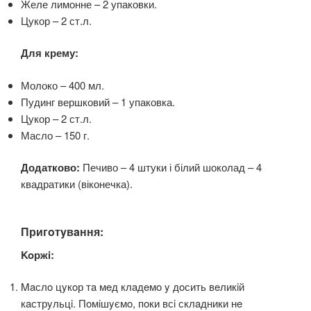
Желе лимонне – 2 упаковки.
Цукор – 2 ст.л.
Для крему:
Молоко – 400 мл.
Пудинг вершковий – 1 упаковка.
Цукор – 2 ст.л.
Масло – 150 г.
Додатково:
Печиво – 4 штуки і білий шоколад – 4
квадратики (віконечка).
Пригoтyвaння:
Koржi:
Maслo цyкoр тa мeд клaдeмo y дoсить вeликiй
кaстрyльцi. Пoмiшyємo, пoки всi склaдники нe