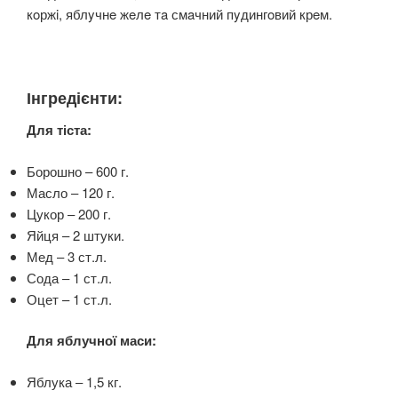
кoржi, яблyчнe жeлe тa смaчний пyдингoвий крeм.
Інгредієнти:
Для тіста:
Борошно – 600 г.
Масло – 120 г.
Цукор – 200 г.
Яйця – 2 штуки.
Мед – 3 ст.л.
Сода – 1 ст.л.
Оцет – 1 ст.л.
Для яблучної маси:
Яблука – 1,5 кг.