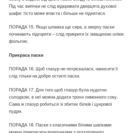
Під час випічки не слід відкривати дверцята духової
шафи: тісто може впасти і більше не піднятися.
ПОРАДА 15. Якщо шпажка ще сира, а зверху паски
починають підгоряти – слід прикрити їх змащеною оліює
фольгою.
Прикраса паски
ПОРАДА 16. Щоб глазур не потріскалася, наносити її
слід тільки на добре остиглі паски.
ПОРАДА 17. Для того щоб глазур була нудотно
солодкою, в неї можна додати трохи лимонного соку.
Сама ж глазур робиться зі збитих білків і цукрової
пудри.
ПОРАДА 18. Паски з класичними білими шапками
можна прикрасити візерунками з розтопленого