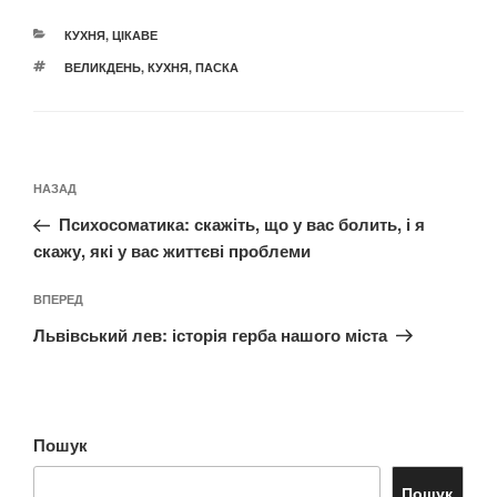
КАТЕГОРІЇ
КУХНЯ
,
ЦІКАВЕ
ПОЗНАЧКИ
ВЕЛИКДЕНЬ
,
КУХНЯ
,
ПАСКА
Навігація
Попередній
НАЗАД
записів
запис:
Психосоматика: скажіть, що у вас болить, і я
скажу, які у вас життєві проблеми
Наступний
ВПЕРЕД
запис
Львівський лев: історія герба нашого міста
Пошук
Пошук