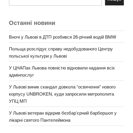
Останні новини
Вночі у Львові в ДТП розбився 26-річний водій BMW
Польща розслідує справу недобудованого Центру
польської культури у Львові
У ЦНАПах Львова повністю відновили надання всіх
адмінпослуг
У Львові виник скандал довкола “освячення” нового
корпусу UNBROKEN, куди запросили митрополита
УПЦ МП
У Львові ветеран відкрив безбар’єрний барбершоп у
лікарні святого Пантелеймона