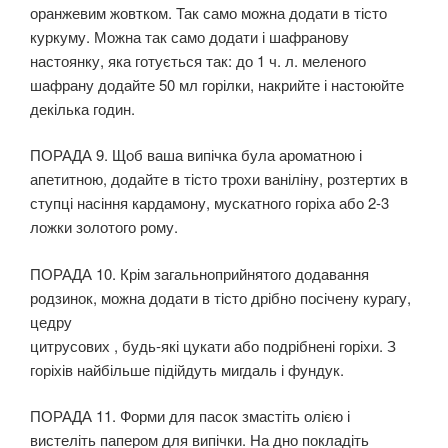
оранжевим жовтком. Так само можна додати в тісто
куркуму. Можна так само додати і шафранову
настоянку, яка готується так: до 1 ч. л. меленого
шафрану додайте 50 мл горілки, накрийте і настоюйте
декілька годин.
ПОРАДА 9. Щоб ваша випічка була ароматною і
апетитною, додайте в тісто трохи ваніліну, розтертих в
ступці насіння кардамону, мускатного горіха або 2-3
ложки золотого рому.
ПОРАДА 10. Крім загальноприйнятого додавання
родзинок, можна додати в тісто дрібно посічену курагу,
цедру
цитрусових , будь-які цукати або подрібнені горіхи. З
горіхів найбільше підійдуть мигдаль і фундук.
ПОРАДА 11. Форми для пасок змастіть олією і
вистеліть папером для випічки. На дно покладіть