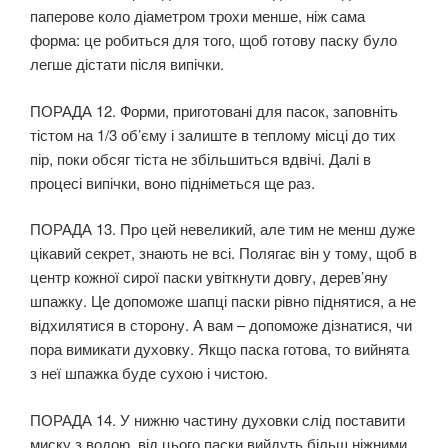
паперове коло діаметром трохи менше, ніж сама
форма: це робиться для того, щоб готову паску було
легше дістати після випічки.
ПОРАДА 12. Форми, приготовані для пасок, заповніть
тістом на 1/3 об’єму і залиште в теплому місці до тих
пір, поки обсяг тіста не збільшиться вдвічі. Далі в
процесі випічки, воно підніметься ще раз.
ПОРАДА 13. Про цей невеликий, але тим не менш дуже
цікавий секрет, знають не всі. Полягає він у тому, щоб в
центр кожної сирої паски увіткнути довгу, дерев’яну
шпажку. Це допоможе шапці паски рівно піднятися, а не
відхилятися в сторону. А вам – допоможе дізнатися, чи
пора вимикати духовку. Якщо паска готова, то вийнята
з неї шпажка буде сухою і чистою.
ПОРАДА 14. У нижню частину духовки слід поставити
миску з водою, від цього паски вийдуть більш ніжними.