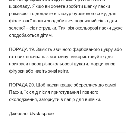
шоколаду. Якщо ви хочете зробити шапку паски
рожевою, то додайте в глазур бурякового соку, для
фіолетової шапки знадобиться чорничний сік, а для
зеленої – сік петрушки. Такі різнокольорові паски дуже
сподобаються дітям.
ПОРАДА 19. Замість звичного фарбованого цукру або
готових посипань з магазину, використовуйте для
прикраси пасок різнокольорові цукати, марципанові
фігурки або навіть живі квіти.
ПОРАДА 20. Щоб паски краще збереглися до самої
Пасхи, їх слід після приготування і повного
охолодження, загорнути в папір для випічки.
Джерело:
blysk.space