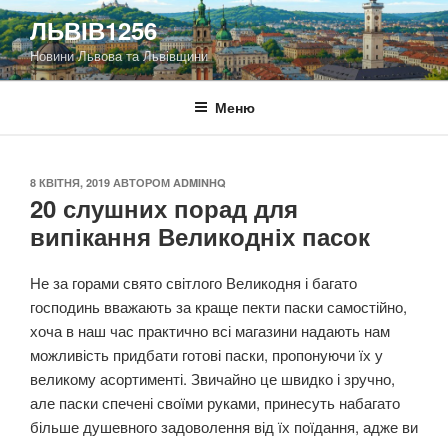
Перейти
ЛЬВІВ1256
до
Новини Львова та Львівщини
вмісту
Меню
ОПУБЛІКОВАНО
8 КВІТНЯ, 2019
АВТОРОМ
ADMINHQ
20 слушних порад для
випікання Великодніх пасок
Не за горами свято світлого Великодня і багато
господинь вважають за краще пекти паски самостійно,
хоча в наш час практично всі магазини надають нам
можливість придбати готові паски, пропонуючи їх у
великому асортименті. Звичайно це швидко і зручно,
але паски спечені своїми руками, принесуть набагато
більше душевного задоволення від їх поїдання, адже ви