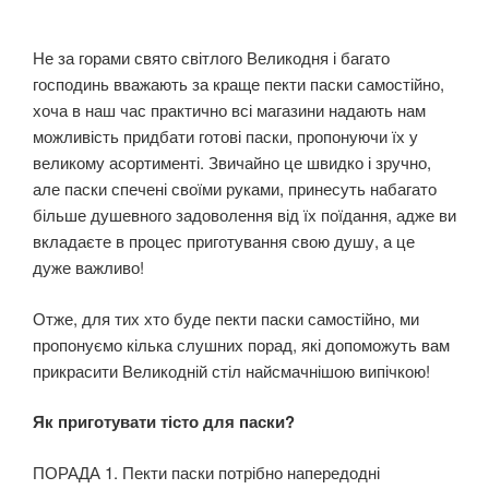
Не за горами свято світлого Великодня і багато
господинь вважають за краще пекти паски самостійно,
хоча в наш час практично всі магазини надають нам
можливість придбати готові паски, пропонуючи їх у
великому асортименті. Звичайно це швидко і зручно,
але паски спечені своїми руками, принесуть набагато
більше душевного задоволення від їх поїдання, адже ви
вкладаєте в процес приготування свою душу, а це
дуже важливо!
Отже, для тих хто буде пекти паски самостійно, ми
пропонуємо кілька слушних порад, які допоможуть вам
прикрасити Великодній стіл найсмачнішою випічкою!
Як приготувати тісто для паски?
ПОРАДА 1. Пекти паски потрібно напередодні