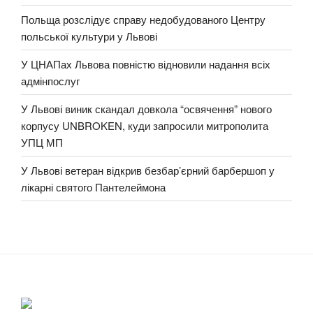
Польща розслідує справу недобудованого Центру
польської культури у Львові
У ЦНАПах Львова повністю відновили надання всіх
адмінпослуг
У Львові виник скандал довкола “освячення” нового
корпусу UNBROKEN, куди запросили митрополита
УПЦ МП
У Львові ветеран відкрив безбар’єрний барбершоп у
лікарні святого Пантелеймона