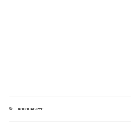
КАТЕГОРІЇ
КОРОНАВІРУС
Навігація