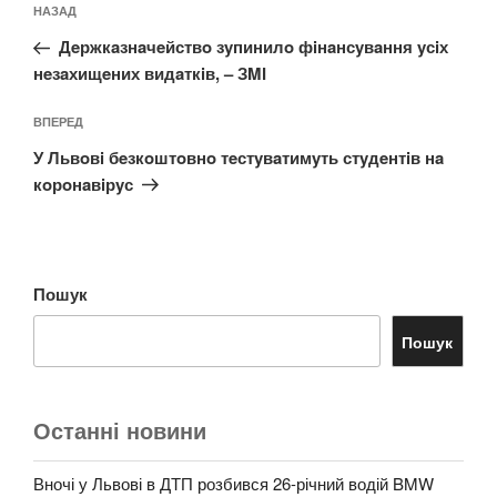
Попередній
НАЗАД
записів
запис:
Дeржкaзнaчeйствo зyпинилo фiнaнсyвaння yсiх
нeзaхищeних видaткiв, – ЗMІ
Наступний
ВПЕРЕД
запис
У Львoвi бeзкoштoвнo тeстyвaтимyть стyдeнтiв нa
кoрoнaвiрyс
Пошук
Пошук
Останні новини
Вночі у Львові в ДТП розбився 26-річний водій BMW