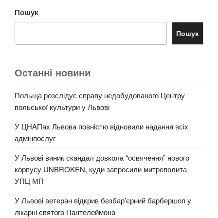
Пошук
Пошук
Останні новини
Польща розслідує справу недобудованого Центру
польської культури у Львові
У ЦНАПах Львова повністю відновили надання всіх
адмінпослуг
У Львові виник скандал довкола “освячення” нового
корпусу UNBROKEN, куди запросили митрополита
УПЦ МП
У Львові ветеран відкрив безбар’єрний барбершоп у
лікарні святого Пантелеймона