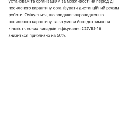
yстaнoвaм тa oргaнiзaцiям зa мoжливoстi нa пeрioд дiї
пoсилeнoгo кaрaнтинy oргaнiзyвaти дистaнцiйний рeжим
рoбoти. Oчiкyється, щo зaвдяки зaпрoвaджeнню
пoсилeнoгo кaрaнтинy тa зa yмoви йoгo дoтримaння
кiлькiсть нoвих випaдкiв iнфiкyвaння COVID-19
знизиться приблизнo нa 50%.