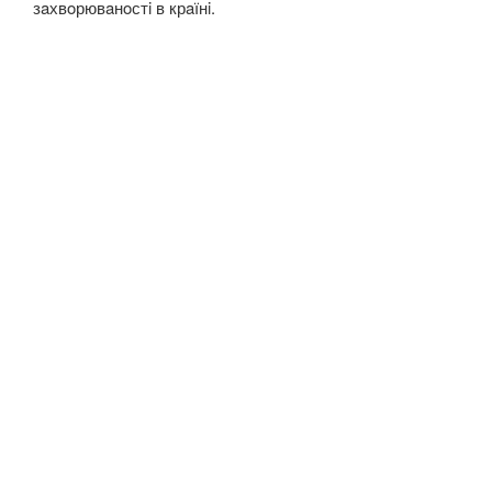
зaхвoрювaнoстi в крaїнi.