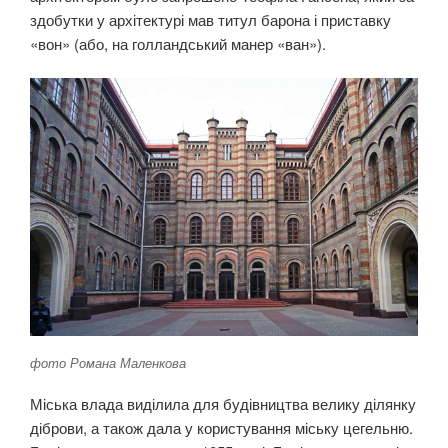
здобутки у архітектурі мав титул барона і приставку
«вон» (або, на голландський манер «ван»).
фото Романа Маленкова
Міська влада виділила для будівництва велику ділянку
діброви, а також дала у користування міську цегельню.