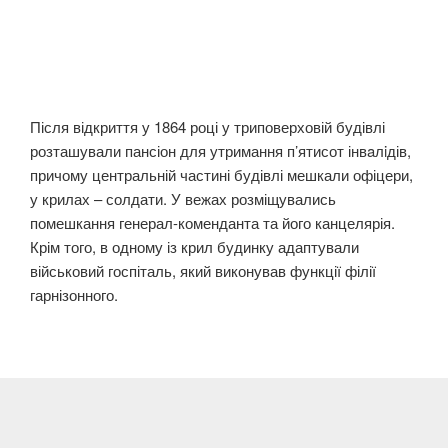
Після відкриття у 1864 році у триповерховій будівлі
розташували пансіон для утримання п’ятисот інвaлiдів,
причому центральній частині будівлі мешкали офіцери,
у крилах – солдати. У вежах розміщувались
помешкання генерал-коменданта та його канцелярія.
Крім того, в одному із крил будинку адаптували
військовий госпіталь, який виконував функції філії
гарнізонного.