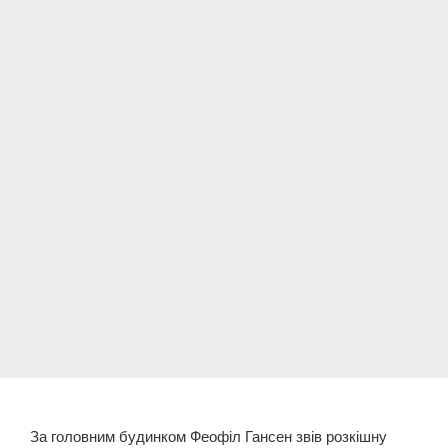
За головним будинком Феофіл Гансен звів розкішну