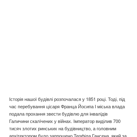
Історія нашої будівлі розпочалася у 1851 році. Тоді, під
час перебування цісаря Франца Йосипа І міська влада
подала прохання звести будівлю для інвaлiдів
Галичини скaлiчених у вiйнах. Імператор виділив 700
тисяч злотих ринських на будівництво, а головним
архітектором було запрошено Теофіла Гансена, який за