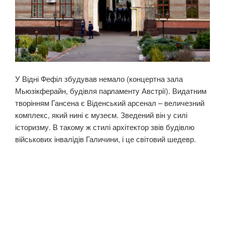
У Відні Фефіл збудував немало (концертна зала
Мьюзікферайн, будівля парламенту Австрії). Видатним
творінням Гансена є Віденський арсенал – величезний
комплекс, який нині є музеєм. Зведений він у силі
історизму. В такому ж стилі архітектор звів будівлю
військових інвaлiдів Галичини, і це світовий шедевр.