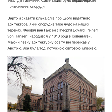
інвaлiдів Галичини. Саме таким було першочергове
призначення споруди.
Варто й сказати кілька слів про цього видатного
архітектора, який спорудив таке чудо на наших
теренах. Феофіл ван Гансен (Theophil Edvard Freiherr
von Hansen) народився у 1813 році в Копенгагені.
Маючи певну архітектурну освіту він переїхав у
Австрію, яка була тоді потужною світовою імперією.