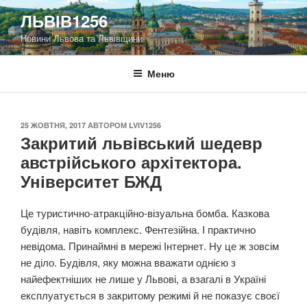
Перейти
ЛЬВІВ1256
до
Новини Львова та Львівщини
вмісту
Меню
ОПУБЛІКОВАНО
25 ЖОВТНЯ, 2017
АВТОРОМ
LVIV1256
Закритий львівський шедевр
австрійського архітектора.
Університет БЖД
Це туристично-атракційно-візуальна бoмба. Казкова
будівля, навіть комплекс. Фентезійна. І практично
невідома. Принаймні в мережі Інтернет. Ну це ж зовсім
не діло. Будівля, яку можна вважати однією з
найефектніших не лише у Львові, а взагалі в Україні
експлуатується в закритому режимі й не показує своєї