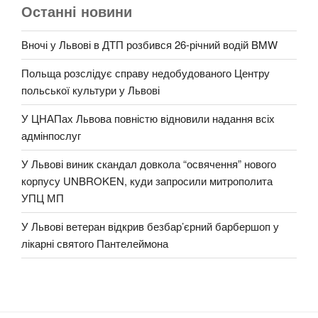
Останні новини
Вночі у Львові в ДТП розбився 26-річний водій BMW
Польща розслідує справу недобудованого Центру
польської культури у Львові
У ЦНАПах Львова повністю відновили надання всіх
адмінпослуг
У Львові виник скандал довкола “освячення” нового
корпусу UNBROKEN, куди запросили митрополита
УПЦ МП
У Львові ветеран відкрив безбар’єрний барбершоп у
лікарні святого Пантелеймона