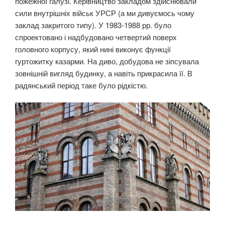
пожежної галузі. Керівництво закладом здійснювали
сили внутрішніх військ УРСР (а ми дивуємось чому
заклад закритого типу). У 1983-1988 рр. було
спроектовано і надбудовано четвертий поверх
головного корпусу, який нині виконує функції
гуртожитку казарми. На диво, добудова не зіпсувала
зовнішній вигляд будинку, а навіть прикрасила її. В
радянський період таке було рідкістю.