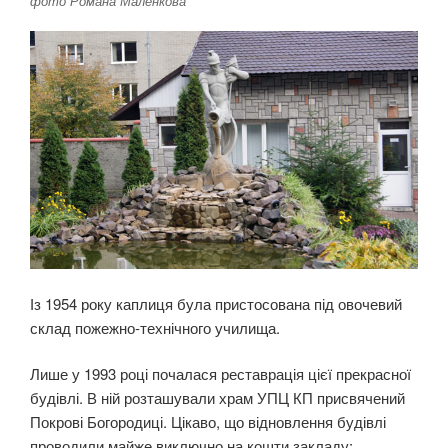
фото Романа Маленкова
Із 1954 року каплиця була пристосована під овочевий
склад пожежно-технічного училища.
Лише у 1993 році почалася реставрація цієї прекрасної
будівлі. В ній розташували храм УПЦ КП присвячений
Покрові Богородиці. Цікаво, що відновлення будівлі
проводили майже виключно на кошти закладу: