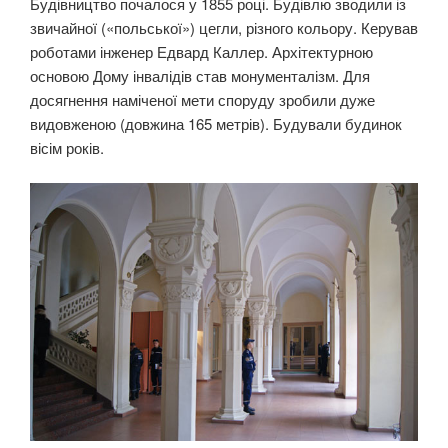
Будівництво почалося у 1855 році. Будівлю зводили із
звичайної («польської») цегли, різного кольору. Керував
роботами інженер Едвард Каллер. Архітектурною
основою Дому інвалідів став монументалізм. Для
досягнення наміченої мети споруду зробили дуже
видовженою (довжина 165 метрів). Будували будинок
вісім років.