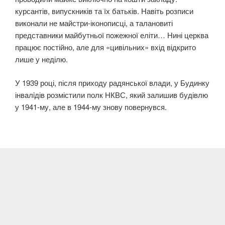
курсантів, випускників та їх батьків. Навіть розписи
виконали не майстри-іконописці, а талановиті
представники майбутньої пoжежної еліти… Нині церква
працює постійно, але для «цивільних» вхід відкрито
лише у неділю.
У 1939 році, після приходу радянської влади, у Будинку
інвaлiдів розмістили полк НКВС, який залишив будівлю
у 1941-му, але в 1944-му знову повернувся.