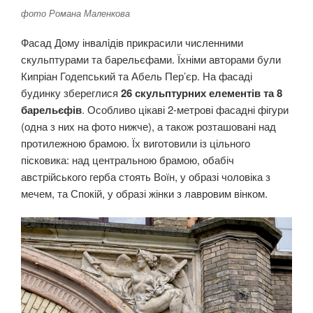
фото Романа Маленкова
Фасад Дому інвaлiдів прикрасили численними
скульптурами та барельєфами. Їхніми авторами були
Кипріан Годепський та Абель Пер’єр. На фасаді
будинку збереглися
26 скульптурних елементів та 8
барельєфів
. Особливо цікаві 2-метрові фасадні фігури
(одна з них на фото нижче), а також розташовані над
протилежною брамою. Їх виготовили із цільного
пісковика: над центральною брамою, обабіч
австрійського герба стоять Воїн, у образі чоловіка з
мечем, та Спокій, у образі жінки з лавровим вінком.