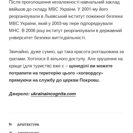
Після проголошення незалежності навчальний заклад
ввійшов до складу МВС України. У 2001-му його
реорганізували в Львівський інститут пожежної безпеки
МВС України, який у 2003-му пере підпорядкували
МНС. В 2006 році інститут реорганізували в державний
університет безпеки життєдіяльності.
Звичайно, дуже сумно, що така красота розташована за
гратами. Хотілося б вільного доступу. Але зрушення на
краще (для туристів) вже є –
щонеділі ви можете
потрапити на територію цього «хогвордсу»
прямуючи на службу до церкви Покров
и.
Джерело:
ukrainaincognita.com
КАТЕГОРІЇ
АРХІТЕКТУРА
ПОЗНАЧКИ