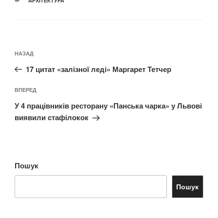
АРХІТЕКТУРА
Навігація
Попередній
НАЗАД
записів
запис:
17 цитат «залізної леді» Маргарет Тетчер
Наступний
ВПЕРЕД
запис
У 4 працівників ресторану «Панська чарка» у Львові
виявили стафілокок
Пошук
Пошук