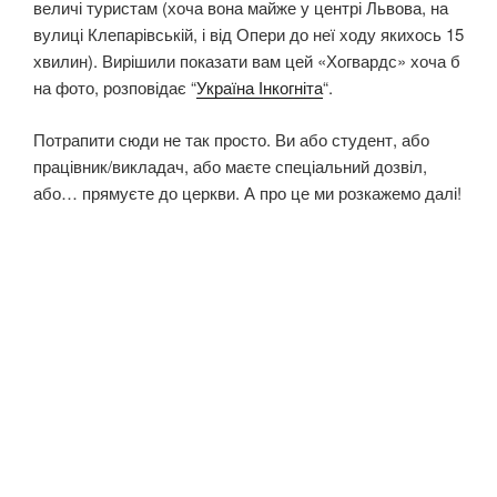
величі туристам (хоча вона майже у центрі Львова, на
вулиці Клепарівській, і від Опери до неї ходу якихось 15
хвилин). Вирішили показати вам цей «Хогвардс» хоча б
на фото, розповідає “
Україна Інкогніта
“.
Потрапити сюди не так просто. Ви або студент, або
працівник/викладач, або маєте спеціальний дозвіл,
або… прямуєте до церкви. А про це ми розкажемо далі!