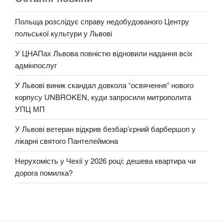
Польща розслідує справу недобудованого Центру
польської культури у Львові
У ЦНАПах Львова повністю відновили надання всіх
адмінпослуг
У Львові виник скандал довкола “освячення” нового
корпусу UNBROKEN, куди запросили митрополита
УПЦ МП
У Львові ветеран відкрив безбар’єрний барбершоп у
лікарні святого Пантелеймона
Нерухомість у Чехії у 2026 році: дешева квартира чи
дорога помилка?