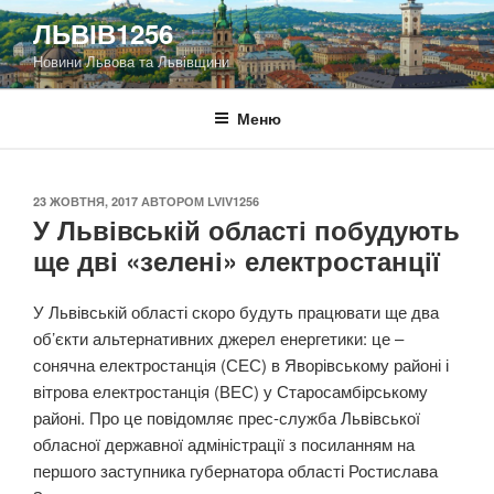
Перейти
ЛЬВІВ1256
до
Новини Львова та Львівщини
вмісту
Меню
ОПУБЛІКОВАНО
23 ЖОВТНЯ, 2017
АВТОРОМ
LVIV1256
У Львівській області побудують
ще дві «зелені» електростанції
У Львівській області скоро будуть працювати ще два
об’єкти альтернативних джерел енергетики: це –
сонячна електростанція (СЕС) в Яворівському районі і
вітрова електростанція (ВЕС) у Старосамбірському
районі. Про це повідомляє прес-служба Львівської
обласної державної адміністрації з посиланням на
першого заступника губернатора області Ростислава