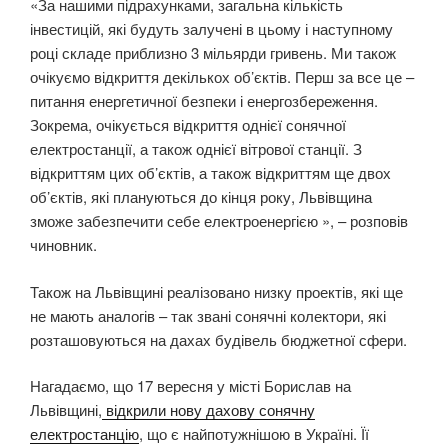
«За нашими підрахунками, загальна кількість
інвестицій, які будуть залучені в цьому і наступному
році складе приблизно 3 мільярди гривень. Ми також
очікуємо відкриття декількох об’єктів. Перш за все це –
питання енергетичної безпеки і енергозбереження.
Зокрема, очікується відкриття однієї сонячної
електростанції, а також однієї вітрової станції. З
відкриттям цих об’єктів, а також відкриттям ще двох
об’єктів, які плануються до кінця року, Львівщина
зможе забезпечити себе електроенергією », – розповів
чиновник.
Також на Львівщині реалізовано низку проектів, які ще
не мають аналогів – так звані сонячні колектори, які
розташовуються на дахах будівель бюджетної сфери.
Нагадаємо, що 17 вересня у місті Борислав на
Львівщині,
відкрили нову дахову сонячну
електростанцію
, що є найпотужнішою в Україні. Її