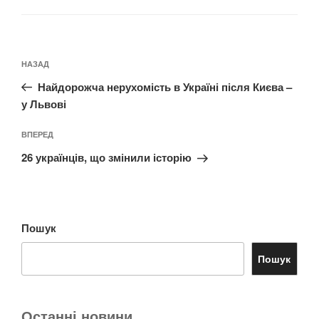
Навігація
Попередній
НАЗАД
записів
запис:
Найдорожча нерухомість в Україні після Києва –
у Львові
Наступний
ВПЕРЕД
запис
26 українців, що змінили історію
Пошук
Пошук
Останні новини